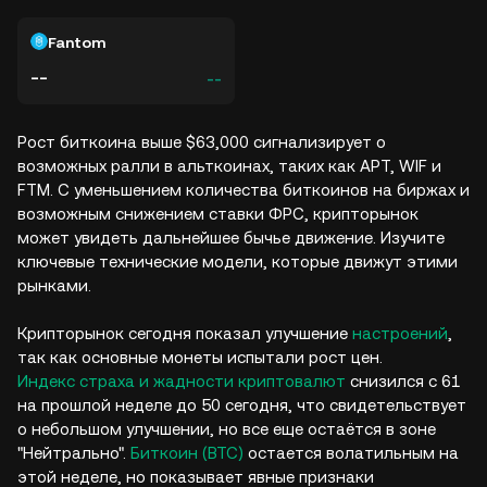
Fantom
--
--
Рост биткоина выше $63,000 сигнализирует о
возможных ралли в альткоинах, таких как APT, WIF и
FTM. С уменьшением количества биткоинов на биржах и
возможным снижением ставки ФРС, крипторынок
может увидеть дальнейшее бычье движение. Изучите
ключевые технические модели, которые движут этими
рынками.
Крипторынок сегодня показал улучшение
настроений
,
так как основные монеты испытали рост цен.
Индекс страха и жадности криптовалют
снизился с 61
на прошлой неделе до 50 сегодня, что свидетельствует
о небольшом улучшении, но все еще остаётся в зоне
"Нейтрально".
Биткоин (BTC)
остается волатильным на
этой неделе, но показывает явные признаки