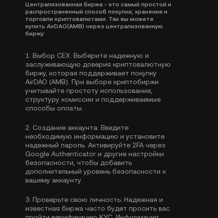
Централизованная биржа - это самый простой и
распространенный способ покупки, хранения и
торговли криптовалютами. Так вы можете
купить AirDAO(AMB) через централизованную
биржу:
1.
Выбор CEX:
Выберите надежную и
заслуживающую доверия криптовалютную
биржу, которая поддерживает покупку
AirDAO (AMB). При выборе криптобиржи
учитывайте простоту использования,
структуру комиссии и поддерживаемые
способы оплаты.
2.
Создание аккаунта:
Введите
необходимую информацию и установите
надежный пароль. Активируйте
2FA через
Google Authenticator
и другие настройки
безопасности, чтобы добавить
дополнительный уровень безопасности к
вашему аккаунту.
3.
Проверьте свою личность:
Надежная и
известная биржа часто будет просить вас
пройти
верификацию KYC
. Информация,