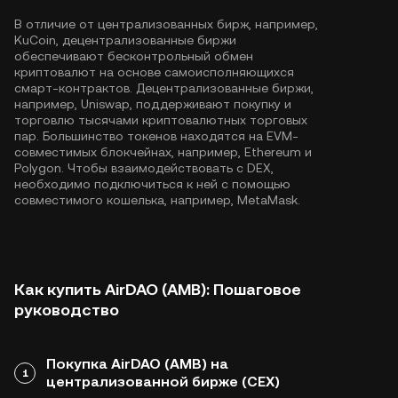
В отличие от централизованных бирж, например,
KuCoin, децентрализованные биржи
обеспечивают бесконтрольный обмен
криптовалют на основе самоисполняющихся
смарт-контрактов. Децентрализованные биржи,
например, Uniswap, поддерживают покупку и
торговлю тысячами криптовалютных торговых
пар. Большинство токенов находятся на EVM-
совместимых блокчейнах, например,
Ethereum
и
Polygon
. Чтобы взаимодействовать с DEX,
необходимо подключиться к ней с помощью
совместимого кошелька, например, MetaMask.
Как купить AirDAO (AMB): Пошаговое
руководство
Покупка AirDAO (AMB) на
1
централизованной бирже (CEX)