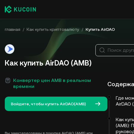
главная
/
Как купить криптовалюту
/
Купить AirDAO
Поиск друг
Как купить AirDAO (AMB)
Конвертер цен AMB в реальном
Содержа
времени
Где мож
AirDAO 
Войдите, чтобы купить AirDAO(AMB)
Как куп
(AMB): 
руково
Вы заинтересованы в покупке AirDAO (AMB) или