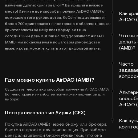
изучении других криптовалют? Вы пришли в нужное
место! Изучите все способы покупки AirDAO (AMB) с
Как хра
помощью этого руководства. KuCoin поддерживает
AirDAO 
более 700 криптовалют и постоянно добавляет новые
криптовалюты на нашу платформу. Хотя на
Что вы
сегодняшний день KuCoin не поддерживает AirDAO
делать 
(AMB), мы покажем вам в пошаговом руководстве
(AMB)?
ниже, как вы можете купить этот цифровой актив.
Часто
задава
вопрос
Где можно купить AirDAO (AMB)?
Существует несколько способов получения AirDAO (AMB).
Альтер
Вот некоторые из наиболее популярных вариантов для
способ
выбора:
AirDAO 
Централизованные биржи (CEX)
Как куп
Покупка AirDAO (AMB) через биржу или брокера
крипто
быстра и проста для начинающих. При выборе
централизованной биржи убедитесь, что она