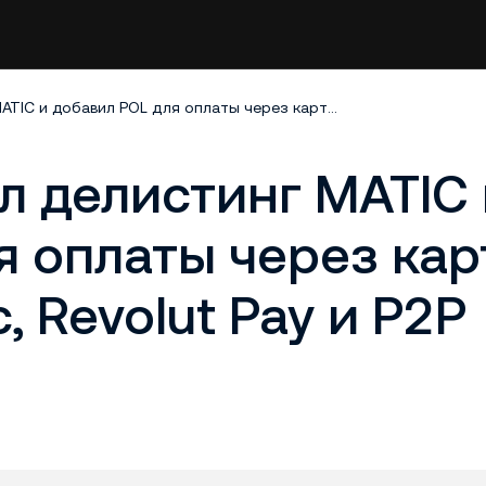
KuCoin завершил делистинг MATIC и добавил POL для оплаты через карту, фиатный баланс, Revolut Pay и P2P Express
л делистинг MATIC 
 оплаты через кар
 Revolut Pay и P2P