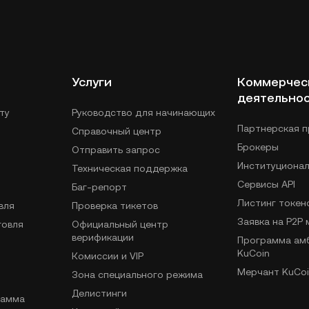
Услуги
Коммерчес
деятельно
ту
Руководство для начинающих
Партнерская 
Справочный центр
Брокеры
Отправить запрос
Институциона
Техническая поддержка
Сервисы API
Баг-репорт
Листинг токен
вля
Проверка тикетов
Заявка на P2P
говля
Официальный центр
верификации
Программа ам
KuCoin
Комиссии и VIP
Мерчант KuCoi
Зона специального режима
Делистинги
рамма