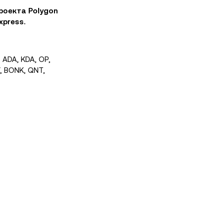
роекта Polygon
xpress.
I, ADA, KDA, OP,
Y, BONK, QNT,