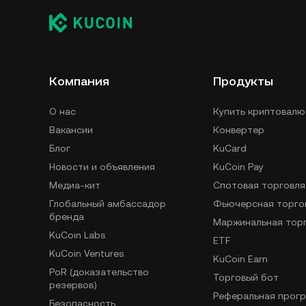
Компания
Продукты
О нас
Купить криптовалю
Вакансии
Конвертер
Блог
KuCard
Новости и объявления
KuCoin Pay
Медиа-кит
Спотовая торговля
Глобальный амбассадор
Фьючерсная торго
бренда
Маржинальная тор
KuCoin Labs
ETF
KuCoin Ventures
KuCoin Earn
PoR (доказательство
Торговый бот
резервов)
Реферальная прог
Безопасность