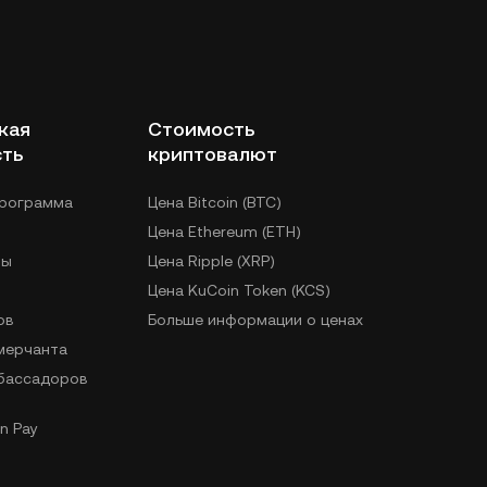
кая
Стоимость
сть
криптовалют
программа
Цена Bitcoin (BTC)
Цена Ethereum (ETH)
лы
Цена Ripple (XRP)
Цена KuCoin Token (KCS)
ов
Больше информации о ценах
 мерчанта
бассадоров
n Pay