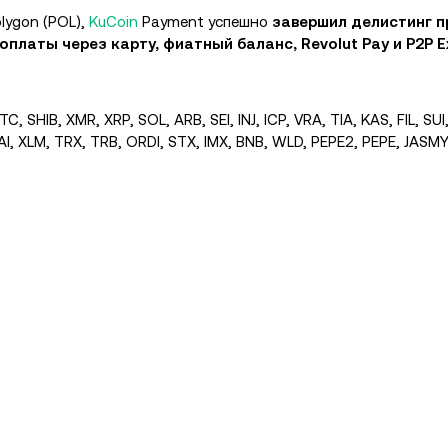
lygon (POL),
KuCoin
Payment успешно
завершил делистинг п
 оплаты через карту, фиатный баланс, Revolut Pay и P2P E
C, SHIB, XMR, XRP, SOL, ARB, SEI, INJ, ICP, VRA, TIA, KAS, FIL, SU
, XLM, TRX, TRB, ORDI, STX, IMX, BNB, WLD, PEPE2, PEPE, JASM