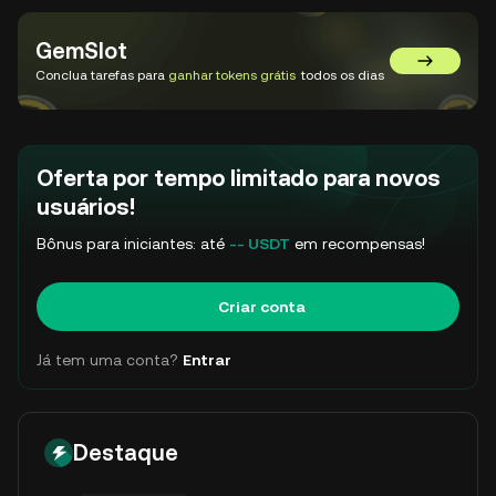
GemSlot
Acessar o
Conclua tarefas para
ganhar tokens grátis
todos os dias
Oferta por tempo limitado para novos
usuários!
Bônus para iniciantes: até
-- USDT
em recompensas!
Criar conta
Já tem uma conta?
Entrar
Destaque