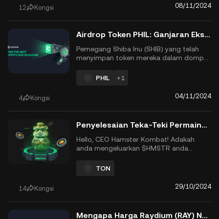
mengumumkan penghanta...
08/11/2024
12
Kongsi
Airdrop Token PHIL: Ganjaran Eksklusif untuk Pemegang SHIB yang Layak
Pemegang Shiba Inu (SHIB) yang telah
menyimpan token mereka dalam dompet
kendiri, seperti MetaMask atau Trust
Wallet, kini layak untuk airdrop token PHIL
PHIL
+1
eksklusif. Inisiatif token yang didorong
oleh komuniti ini memberi ganjaran
04/11/2024
4
Kongsi
kepada pemegang SHIB yang memenuhi
kriteria kelayakan tertentu. Beriku...
Penyelesaian Teka-Teki Permainan Mini Hamster Kombat, 29 Oktober 2024
Hello, CEO Hamster Kombat! Adakah
anda mengeluarkan $HMSTR anda
semalam dan berdagang untuk
keuntungan? $HMSTR akhirnya
TON
dilancarkan di CEXs, termasuk KuCoin,
pada 26 September selepas berbulan-
29/10/2024
14
Kongsi
bulan hype. $HMSTR kini berdagang
pada $0.002869 pada masa penulisan.
Sekarang permainan ini berada ...
Mengapa Harga Raydium (RAY) Naik Hari Ini?