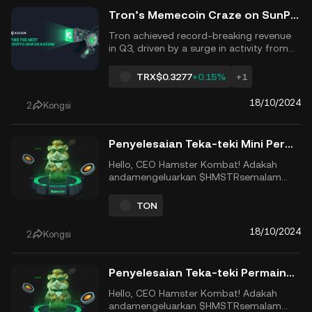
USDT a...
Tron’s Memecoin Craze on SunPump Sets Revenue Records of Over $150M in Q3
Tron achieved record-breaking revenue
in Q3, driven by a surge in activity from
its memecoin launchpad, SunPump.
According to Messari, the blockchain
TRX
$0.3277
+0.15%
+1
generated $151.2 million, marking a 30%
increase from the previous quarter. Quick
18/10/2024
2
Kongsi
Take Tron&rsquo;s SunPump launchpad
generated 27% of its Q3...
Penyelesaian Teka-teki Mini Permainan Hamster Kombat, 18 Oktober 2024
Hello, CEO Hamster Kombat! Adakah
andamengeluarkan $HMSTRsemalam
dan memperdagangkannya untuk
keuntungan?$HMSTRakhirnya
TON
dilancarkan di CEXs, termasuk KuCoin,
pada 26 September selepas berbulan-
18/10/2024
2
Kongsi
bulan hype. $HMSTR kini berdagang
pada $0,003759 pada masa penulisan.
Sekarang permainan ...
Penyelesaian Teka-teki Permainan Mini Hamster Kombat, 17 Oktober 2024
Hello, CEO Hamster Kombat! Adakah
andamengeluarkan $HMSTRsemalam