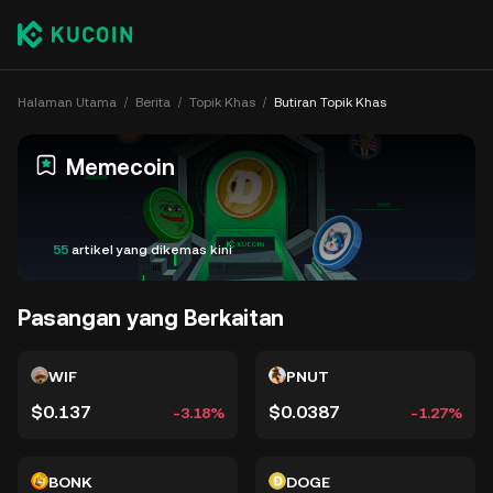
Halaman Utama
Berita
Topik Khas
Butiran Topik Khas
Memecoin
55
artikel yang dikemas kini
Pasangan yang Berkaitan
WIF
PNUT
$0.137
$0.0387
-3.18%
-1.27%
BONK
DOGE