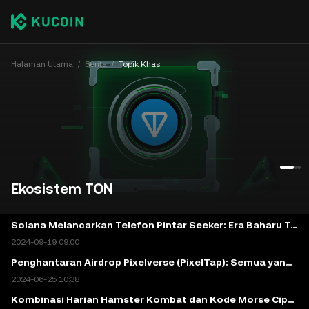
Halaman Utama
Berita
Topik Khas
Ekosistem TON
Solana Melancarkan Telefon Pintar Seeker: Era Baharu Teknologi Mudah Alih Web3
2024-09-19 09:00
Penghantaran Airdrop Pixelverse (PixelTap): Semua yang Perlu Anda Ketahui
2024-06-25 10:38
Kombinasi Harian Hamster Kombat dan Kode Morse Cipher Harian untuk 9 Julai: Jawapan