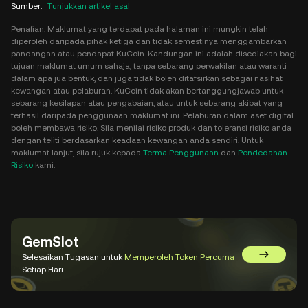
Sumber
:
Tunjukkan artikel asal
Penafian: Maklumat yang terdapat pada halaman ini mungkin telah
diperoleh daripada pihak ketiga dan tidak semestinya menggambarkan
pandangan atau pendapat KuCoin. Kandungan ini adalah disediakan bagi
tujuan maklumat umum sahaja, tanpa sebarang perwakilan atau waranti
dalam apa jua bentuk, dan juga tidak boleh ditafsirkan sebagai nasihat
kewangan atau pelaburan. KuCoin tidak akan bertanggungjawab untuk
sebarang kesilapan atau pengabaian, atau untuk sebarang akibat yang
terhasil daripada penggunaan maklumat ini. Pelaburan dalam aset digital
boleh membawa risiko. Sila menilai risiko produk dan toleransi risiko anda
dengan teliti berdasarkan keadaan kewangan anda sendiri. Untuk
maklumat lanjut, sila rujuk kepada
Terma Penggunaan
dan
Pendedahan
Risiko
kami.
GemSlot
Selesaikan Tugasan untuk
Memperoleh Token Percuma
Pergi ke 
Setiap Hari