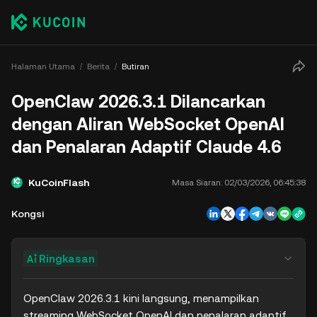
Halaman Utama
Berita
Butiran
OpenClaw 2026.3.1 Dilancarkan
dengan Aliran WebSocket OpenAI
dan Penalaran Adaptif Claude 4.6
KuCoinFlash
Masa Siaran:
02/03/2026, 06:45:38
Kongsi
Ringkasan
OpenClaw 2026.3.1 kini langsung, menampilkan 
streaming WebSocket OpenAI dan penalaran adaptif 