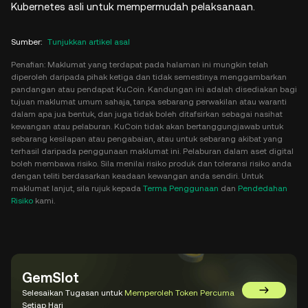
Kubernetes asli untuk mempermudah pelaksanaan.
Sumber
:
Tunjukkan artikel asal
Penafian: Maklumat yang terdapat pada halaman ini mungkin telah
diperoleh daripada pihak ketiga dan tidak semestinya menggambarkan
pandangan atau pendapat KuCoin. Kandungan ini adalah disediakan bagi
tujuan maklumat umum sahaja, tanpa sebarang perwakilan atau waranti
dalam apa jua bentuk, dan juga tidak boleh ditafsirkan sebagai nasihat
kewangan atau pelaburan. KuCoin tidak akan bertanggungjawab untuk
sebarang kesilapan atau pengabaian, atau untuk sebarang akibat yang
terhasil daripada penggunaan maklumat ini. Pelaburan dalam aset digital
boleh membawa risiko. Sila menilai risiko produk dan toleransi risiko anda
dengan teliti berdasarkan keadaan kewangan anda sendiri. Untuk
maklumat lanjut, sila rujuk kepada
Terma Penggunaan
dan
Pendedahan
Risiko
kami.
GemSlot
Selesaikan Tugasan untuk
Memperoleh Token Percuma
Pergi ke 
Setiap Hari