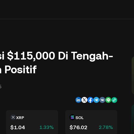
si $115,000 Di Tengah-
Positif
5
XRP
SOL
$1.04
$76.02
1.33%
2.78%