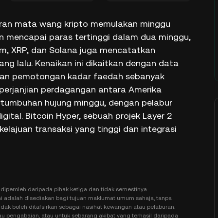
asaran mata wang kripto memulakan minggu
in mencapai paras tertinggi dalam dua minggu,
um, XRP, dan Solana juga mencatatkan
g lalu. Kenaikan ini dikaitkan dengan data
ngkaan pemotongan kadar faedah sebanyak
 perjanjian perdagangan antara Amerika
tumbuhan hujung minggu, dengan pelabur
ital. Bitcoin Hyper, sebuah projek Layer 2
lajuan transaksi yang tinggi dan integrasi
diperoleh daripada pihak ketiga dan tidak semestinya
adalah disediakan bagi tujuan maklumat umum sahaja, tanpa
idak boleh ditafsirkan sebagai nasihat kewangan atau pelaburan.
u pengabaian, atau untuk sebarang akibat yang terhasil daripada