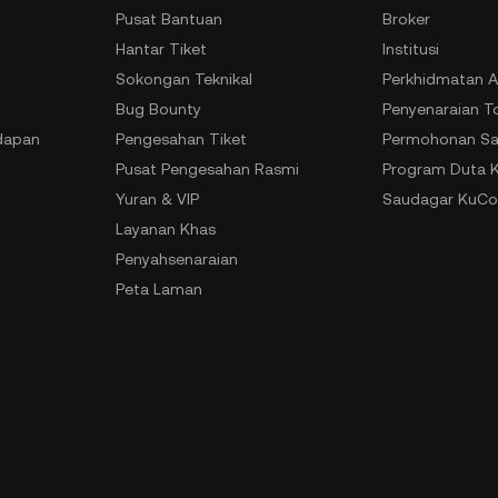
Pusat Bantuan
Broker
Hantar Tiket
Institusi
Sokongan Teknikal
Perkhidmatan A
Bug Bounty
Penyenaraian T
dapan
Pengesahan Tiket
Permohonan Sa
Pusat Pengesahan Rasmi
Program Duta 
Yuran & VIP
Saudagar KuCo
Layanan Khas
Penyahsenaraian
Peta Laman