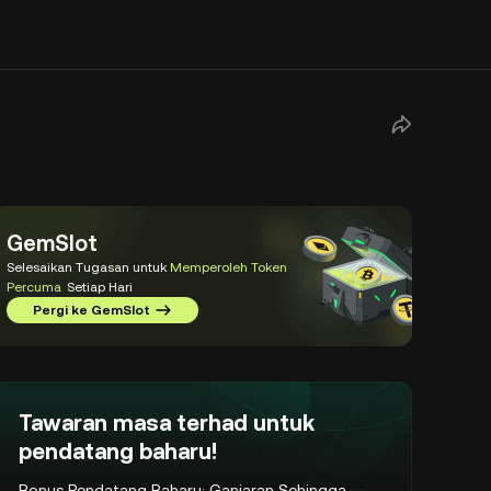
GemSlot
Selesaikan Tugasan untuk
Memperoleh Token
Percuma
Setiap Hari
Pergi ke GemSlot
Tawaran masa terhad untuk
pendatang baharu!
Bonus Pendatang Baharu: Ganjaran Sehingga
--