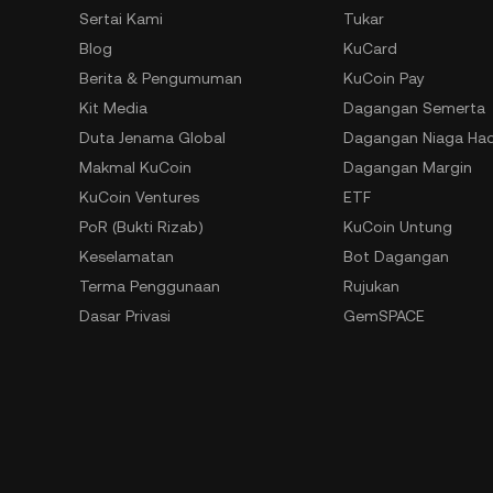
Sertai Kami
Tukar
Blog
KuCard
Berita & Pengumuman
KuCoin Pay
Kit Media
Dagangan Semerta
Duta Jenama Global
Dagangan Niaga Ha
Makmal KuCoin
Dagangan Margin
KuCoin Ventures
ETF
PoR (Bukti Rizab)
KuCoin Untung
Keselamatan
Bot Dagangan
Terma Penggunaan
Rujukan
Dasar Privasi
GemSPACE
Penyata Pendedahan Risiko
Akademi KuCoin
AML & CFT
Penukar
Permintaan Penguatkuasaan
Spotlight
Undang-undang
Dagangan OTC
Pemberi Maklumat Boleh Hubungi