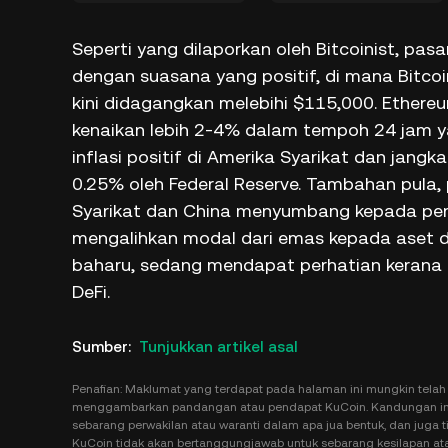
Seperti yang dilaporkan oleh Bitcoinist, p
dengan suasana yang positif, di mana Bitco
kini didagangkan melebihi $115,000. Ethere
kenaikan lebih 2-4% dalam tempoh 24 jam yan
inflasi positif di Amerika Syarikat dan ja
0.25% oleh Federal Reserve. Tambahan pula,
Syarikat dan China menyumbang kepada per
mengalihkan modal dari emas kepada aset dig
baharu, sedang mendapat perhatian kerana ke
DeFi.
Sumber
:
Tunjukkan artikel asal
Penafian: Maklumat yang terdapat pada halaman ini mungkin telah 
menggambarkan pandangan atau pendapat KuCoin. Kandungan ini 
sebarang perwakilan atau waranti dalam apa jua bentuk, dan juga t
KuCoin tidak akan bertanggungjawab untuk sebarang kesilapan ata