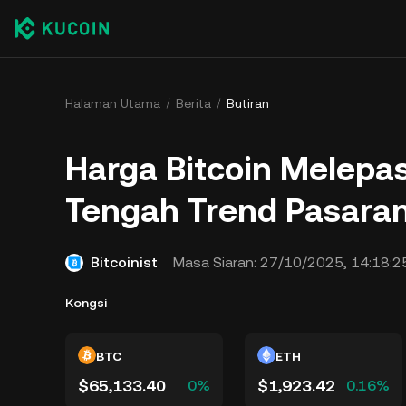
Halaman Utama
Berita
Butiran
Harga Bitcoin Melepa
Tengah Trend Pasaran 
Bitcoinist
Masa Siaran:
27/10/2025, 14:18:2
Kongsi
BTC
ETH
$65,133.40
$1,923.42
0%
0.16%