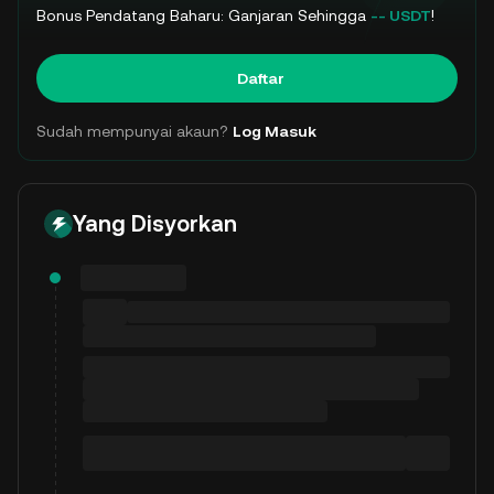
Bonus Pendatang Baharu: Ganjaran Sehingga
-- USDT
!
Daftar
Sudah mempunyai akaun?
Log Masuk
Yang Disyorkan