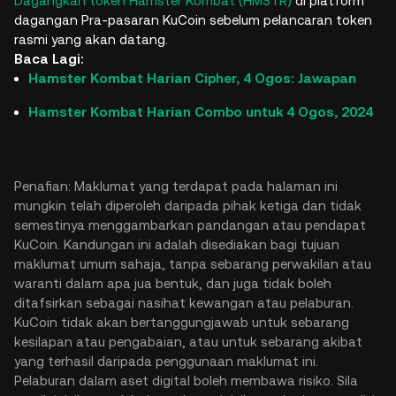
Dagangkan token Hamster Kombat (HMSTR)
di platform
dagangan Pra-pasaran KuCoin sebelum pelancaran token
rasmi yang akan datang.
Baca Lagi:
Hamster Kombat Harian Cipher, 4 Ogos: Jawapan
Hamster Kombat Harian Combo untuk 4 Ogos, 2024
Penafian: Maklumat yang terdapat pada halaman ini
mungkin telah diperoleh daripada pihak ketiga dan tidak
semestinya menggambarkan pandangan atau pendapat
KuCoin. Kandungan ini adalah disediakan bagi tujuan
maklumat umum sahaja, tanpa sebarang perwakilan atau
waranti dalam apa jua bentuk, dan juga tidak boleh
ditafsirkan sebagai nasihat kewangan atau pelaburan.
KuCoin tidak akan bertanggungjawab untuk sebarang
kesilapan atau pengabaian, atau untuk sebarang akibat
yang terhasil daripada penggunaan maklumat ini.
Pelaburan dalam aset digital boleh membawa risiko. Sila