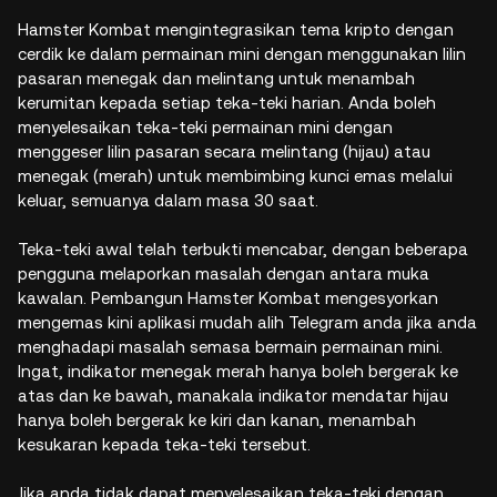
Hamster Kombat mengintegrasikan tema kripto dengan
cerdik ke dalam permainan mini dengan menggunakan lilin
pasaran menegak dan melintang untuk menambah
kerumitan kepada setiap teka-teki harian. Anda boleh
menyelesaikan teka-teki permainan mini dengan
menggeser lilin pasaran secara melintang (hijau) atau
menegak (merah) untuk membimbing kunci emas melalui
keluar, semuanya dalam masa 30 saat.
Teka-teki awal telah terbukti mencabar, dengan beberapa
pengguna melaporkan masalah dengan antara muka
kawalan. Pembangun Hamster Kombat mengesyorkan
mengemas kini aplikasi mudah alih Telegram anda jika anda
menghadapi masalah semasa bermain permainan mini.
Ingat, indikator menegak merah hanya boleh bergerak ke
atas dan ke bawah, manakala indikator mendatar hijau
hanya boleh bergerak ke kiri dan kanan, menambah
kesukaran kepada teka-teki tersebut.
Jika anda tidak dapat menyelesaikan teka-teki dengan