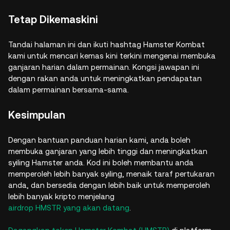
Tetap Dikemaskini
Tandai halaman ini dan ikuti hashtag Hamster Kombat
kami untuk mencari kemas kini terkini mengenai membuka
ganjaran harian dalam permainan. Kongsi jawapan ini
dengan rakan anda untuk meningkatkan pendapatan
dalam permainan bersama-sama.
Kesimpulan
Dengan bantuan panduan harian kami, anda boleh
membuka ganjaran yang lebih tinggi dan meningkatkan
syiling Hamster anda. Kod ini boleh membantu anda
memperoleh lebih banyak syiling, menaik taraf pertukaran
anda, dan bersedia dengan lebih baik untuk memperoleh
lebih banyak kripto menjelang
airdrop HMSTR yang akan datang
.