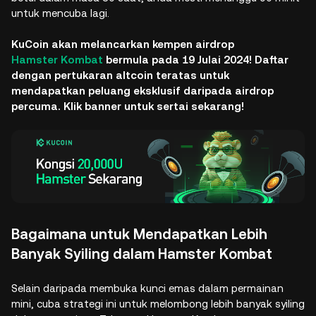
untuk mencuba lagi.
KuCoin akan melancarkan kempen airdrop
Hamster Kombat
bermula pada 19 Julai 2024! Daftar
dengan pertukaran altcoin teratas untuk
mendapatkan peluang eksklusif daripada airdrop
percuma. Klik banner untuk sertai sekarang!
Bagaimana untuk Mendapatkan Lebih
Banyak Syiling dalam Hamster Kombat
Selain daripada membuka kunci emas dalam permainan
mini, cuba strategi ini untuk melombong lebih banyak syiling