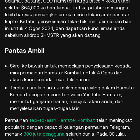
Selamat datang, CEO Hamster! Harga Bitcoin kekal stabil
sekitar $64,000 ke hari Jumaat ketika pelabur menunggu
lebih banyak pemangkin untuk menentukan arah pasaran
kripto. Ketahui penyelesaian teka-teki mini permainan hari
ini untuk 4 Ogos 2024, dan dapatkan kunci emas anda
sebelum airdrop $HMSTR yang akan datang.
Pantas Ambil
Skrol ke bawah untuk mempelajari penyelesaian kepada
mini permainan Hamster Kombat untuk 4 Ogos dan
akses kunci kepada teka-teki hari ini.
Terokai cara lain untuk melombong syiling dalam Hamster
Kombat dengan menonton video YouTube Hamster,
menuntut ganjaran harian, merujuk rakan anda, dan
menyelesaikan tugas-tugas lain.
Permainan
tap-to-earn
Hamster Kombat
telah meningkat
populariti dengan cepat di kalangan permainan Telegram,
menarik
300 juta pengguna
seluruh dunia. Pada 30 Julai,