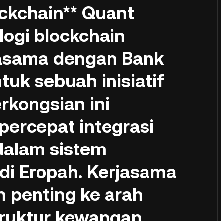
ockchain** Quant
logi blockchain
rjasama dengan Bank
tuk sebuah inisiatif
erkongsian ini
ercepat integrasi
 dalam sistem
di Eropah. Kerjasama
h penting ke arah
ruktur kewangan