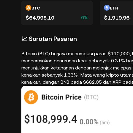
BTC
ETH
$64,998.10
$1,919.96
0%
📈 Sorotan Pasaran
Bitcoin (BTC) berjaya menembusi paras $110,000, k
mencerminkan penurunan kecil sebanyak 0.31% be
menunjukkan ketahanan dengan melonjak melepasi $
kenaikan sebanyak 1.33%.
Mata wang kripto utama
kenaikan, dengan BNB pada $682.05 dan XRP pada