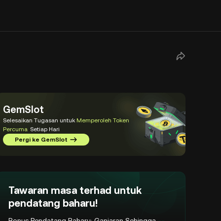
GemSlot
Selesaikan Tugasan untuk
Memperoleh Token
Percuma
Setiap Hari
Pergi ke GemSlot
Tawaran masa terhad untuk
pendatang baharu!
Bonus Pendatang Baharu: Ganjaran Sehingga
--