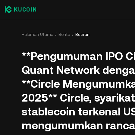
Halaman Utama
Berita
Butiran
**Pengumuman IPO Cir
Quant Network dengan
**Circle Mengumumka
2025** Circle, syarika
stablecoin terkenal U
mengumumkan ranca