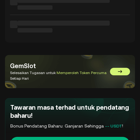
GemSlot
Selesaikan Tugasan untuk
Memperoleh Token Percuma
Pergi ke 
Setiap Hari
Tawaran masa terhad untuk pendatang
baharu!
Bonus Pendatang Baharu: Ganjaran Sehingga
-- USDT
!