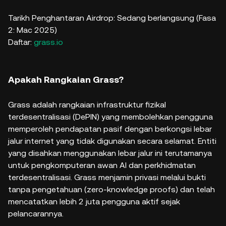
Tarikh Penghantaran Airdrop: Sedang berlangsung (Fasa
2: Mac 2025)
Daftar:
grass.io
Apakah Rangkaian Grass?
Grass adalah rangkaian infrastruktur fizikal
terdesentralisasi (DePIN) yang membolehkan pengguna
memperoleh pendapatan pasif dengan berkongsi lebar
jalur internet yang tidak digunakan secara selamat. Entiti
yang disahkan menggunakan lebar jalur ini terutamanya
untuk pengkomputeran awan AI dan perkhidmatan
terdesentralisasi. Grass menjamin privasi melalui bukti
tanpa pengetahuan (zero-knowledge proofs) dan telah
mencatatkan lebih 2 juta pengguna aktif sejak
pelancarannya.