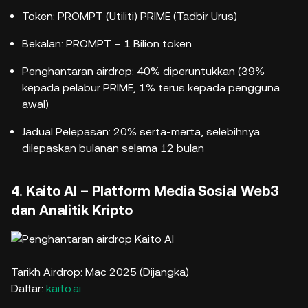
Token: PROMPT (Utiliti) PRIME (Tadbir Urus)
Bekalan: PROMPT – 1 Bilion token
Penghantaran airdrop: 40% diperuntukkan (39%
kepada pelabur PRIME, 1% terus kepada pengguna
awal)
Jadual Pelepasan: 20% serta-merta, selebihnya
dilepaskan bulanan selama 12 bulan
4. Kaito AI – Platform Media Sosial Web3
dan Analitik Kripto
Tarikh Airdrop: Mac 2025 (Dijangka)
Daftar:
kaito.ai