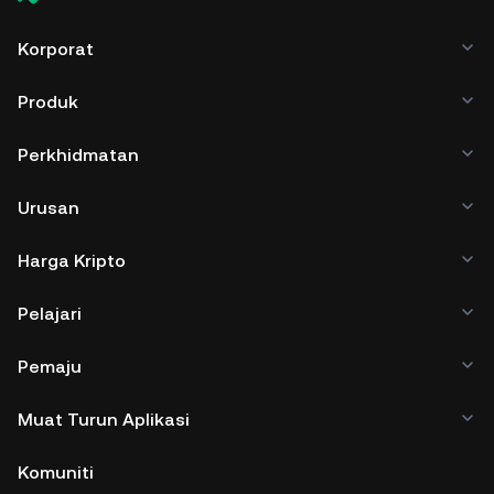
Korporat
Produk
Perkhidmatan
Urusan
Harga Kripto
Pelajari
Pemaju
Muat Turun Aplikasi
Komuniti