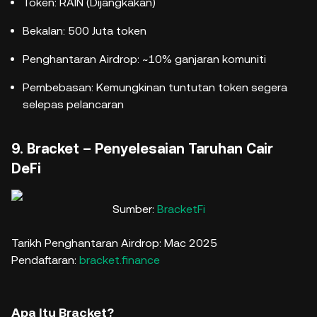
Token: RAIN (Dijangkakan)
Bekalan: 500 Juta token
Penghantaran Airdrop: ~10% ganjaran komuniti
Pembebasan: Kemungkinan tuntutan token segera
selepas pelancaran
9. Bracket – Penyelesaian Taruhan Cair
DeFi
Sumber:
BracketFi
Tarikh Penghantaran Airdrop: Mac 2025
Pendaftaran:
bracket.finance
Apa Itu Bracket?