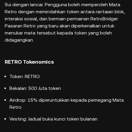
Sui dengan lancar. Pengguna boleh memperoleh Mata
Retro dengan memindahkan token antara rantaian blok,
interaksi sosial, dan bermain permainan RetroBridger.
Pasaran Retro yang baru akan diperkenalkan untuk
menukar mata tersebut kepada token yang boleh
didagangkan.
RETRO Tokenomics
Token: RETRO
Bekalan: 500 Juta token
Airdrop: 15% diperuntukkan kepada pemegang Mata
Retro
Vesting: Jadual buka kunci token bulanan