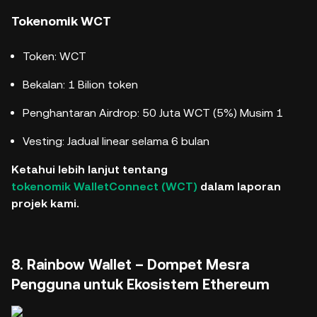
Tokenomik WCT
Token: WCT
Bekalan: 1 Bilion token
Penghantaran Airdrop: 50 Juta WCT (5%) Musim 1
Vesting: Jadual linear selama 6 bulan
Ketahui lebih lanjut tentang
tokenomik WalletConnect (WCT)
dalam laporan
projek kami.
8. Rainbow Wallet – Dompet Mesra
Pengguna untuk Ekosistem Ethereum