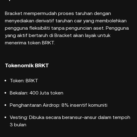
Bracket mempermudah proses taruhan dengan
menyediakan derivatif taruhan cair yang membolehkan
pengguna fleksibiliti tanpa penguncian aset. Pengguna
yang aktif bertaruh di Bracket akan layak untuk
menerima token BRKT.
Tokenomik BRKT
Token: BRKT
Bekalan: 400 Juta token
Penghantaran Airdrop: 8% insentif komuniti
Vesting: Dibuka secara beransur-ansur dalam tempoh
3 bulan