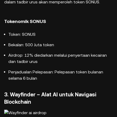
dalam tadbir urus akan memperoleh token SONUS.
Tokenomik SONUS
Token: SONUS
Bekalan: 500 Juta token
Airdrop: 12% diedarkan melalui penyertaan kecairan
dan tadbir urus
Penjadualan Pelepasan: Pelepasan token bulanan
selama 6 bulan
3. Wayfinder – Alat AI untuk Navigasi
Blockchain