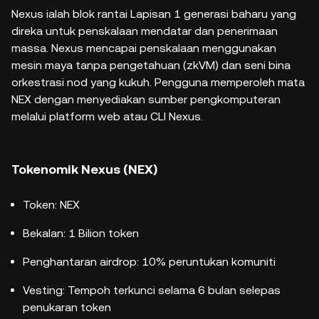
Nexus ialah blok rantai Lapisan 1 generasi baharu yang
direka untuk penskalaan mendatar dan penerimaan
massa. Nexus mencapai penskalaan menggunakan
mesin maya tanpa pengetahuan (zkVM) dan seni bina
orkestrasi nod yang kukuh. Pengguna memperoleh mata
NEX dengan menyediakan sumber pengkomputeran
melalui platform web atau CLI Nexus.
Tokenomik Nexus (NEX)
Token: NEX
Bekalan: 1 Bilion token
Penghantaran airdrop: 10% peruntukan komuniti
Vesting: Tempoh terkunci selama 6 bulan selepas
penukaran token