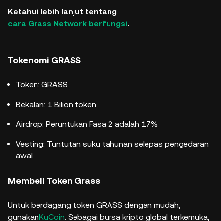
Ketahui lebih lanjut tentang
cara Grass Network berfungsi
.
Tokenomi GRASS
Token: GRASS
Bekalan: 1 Bilion token
Airdrop: Peruntukan Fasa 2 adalah 17%
Vesting: Tuntutan suku tahunan selepas pengedaran
awal
Membeli Token Grass
Untuk berdagang token GRASS dengan mudah,
gunakan
KuCoin
. Sebagai bursa kripto global terkemuka,