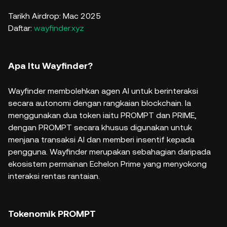
Tarikh Airdrop: Mac 2025
Daftar:
wayfinder.xyz
Apa Itu Wayfinder?
Wayfinder membolehkan agen AI untuk berinteraksi
secara autonomi dengan rangkaian blockchain. Ia
menggunakan dua token iaitu PROMPT dan PRIME,
dengan PROMPT secara khusus digunakan untuk
menjana transaksi AI dan memberi insentif kepada
pengguna. Wayfinder merupakan sebahagian daripada
ekosistem permainan Echelon Prime yang menyokong
interaksi rentas rantaian.
Tokenomik PROMPT