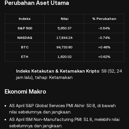
Perubahan Aset Utama
Indeks
Nilai
% Perubahan
S&P 500
5,650.37
-0.64%
NASDAQ
17,844.24
-0.74%
BTC
94,733.80
+0.48%
ETH
1,820.02
+0.62%
Indeks Ketakutan & Ketamakan Kripto
: 59 (52, 24
jam lalu), tahap: Ketamakan
Ekonomi Makro
AS April S&P Global Services PMI Akhir: 50.8, di bawah
nilai sebelumnya dan jangkaan.
AS April ISM Non-Manufacturing PMI: 51.6, melebihi nilai
sebelumnya dan jangkaan.