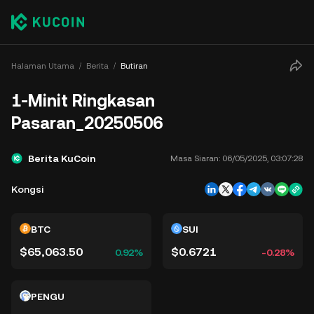
Halaman Utama
Berita
Butiran
1-Minit Ringkasan
Pasaran_20250506
Berita KuCoin
Masa Siaran:
06/05/2025, 03:07:28
Kongsi
BTC
SUI
$65,063.50
$0.6721
0.92%
-0.28%
PENGU