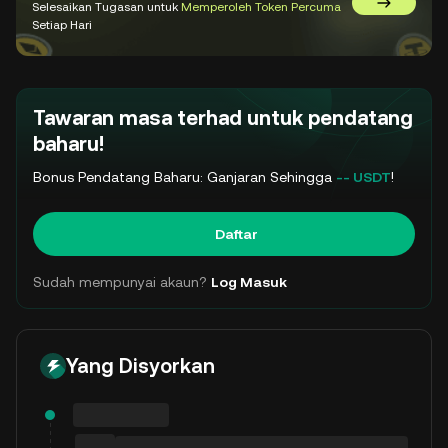
Selesaikan Tugasan untuk
Memperoleh Token Percuma
Pergi ke 
Setiap Hari
Tawaran masa terhad untuk pendatang
baharu!
Bonus Pendatang Baharu: Ganjaran Sehingga
-- USDT
!
Daftar
Sudah mempunyai akaun?
Log Masuk
Yang Disyorkan