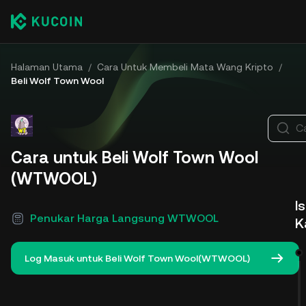
Halaman Utama
/
Cara Untuk Membeli Mata Wang Kripto
/
Beli Wolf Town Wool
Ca
Cara untuk Beli Wolf Town Wool
(WTWOOL)
Is
Penukar Harga Langsung WTWOOL
K
Log Masuk untuk Beli Wolf Town Wool(WTWOOL)