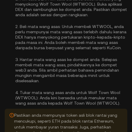
menyokong Wolf Town Wool (WTWOOL). Buka aplikasi
DEX dan sambungkan ke dompet anda. Pastikan dompet
anda adalah serasi dengan rangkaian.
2.
Beli mata wang asas:
Untuk membeli WTWOOL, anda
perlu mempunyai mata wang asas terlebih dahulu kerana
DEX hanya menyokong pertukaran kripto-kepada-kripto
pada masa ini. Anda boleh
membeli mata wang asas
daripada bursa berpusat yang selamat seperti KuCoin.
3.
Hantar mata wang asas ke dompet anda:
Selepas
membeli mata wang asas, pindahkannya ke dompet
web3 anda. Sila ambil perhatian bahawa pemindahan
mungkin mengambil masa beberapa minit untuk
diselesaikan.
4.
Tukar mata wang asas anda untuk Wolf Town Wool
(WTWOOL):
Anda kini bersedia untuk menukar mata
wang asas anda kepada Wolf Town Wool (WTWOOL).
Pastikan anda mempunyai token asli blok rantai yang
mencukupi, seperti ETH pada blok rantai Ethereum,
untuk membayar yuran transaksi. Juga, perhatikan