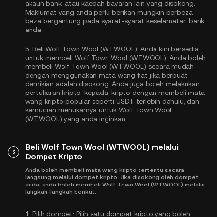
akaun bank, atau kaedah bayaran lain yang disokong.
Maklumat yang anda perlu berikan mungkin berbeza-
beza bergantung pada syarat-syarat keselamatan bank
anda.
5.
Beli Wolf Town Wool (WTWOOL):
Anda kini bersedia
untuk membeli Wolf Town Wool (WTWOOL). Anda boleh
membeli Wolf Town Wool (WTWOOL) secara mudah
dengan menggunakan mata wang fiat jika berbuat
demikian adalah disokong. Anda juga boleh melakukan
pertukaran kripto-kepada-kripto dengan membeli mata
wang kripto popular seperti
USDT
terlebih dahulu, dan
kemudian menukarnya untuk Wolf Town Wool
(WTWOOL) yang anda inginkan.
Beli Wolf Town Wool (WTWOOL) melalui
2
Dompet Kripto
Anda boleh membeli mata wang kripto tertentu secara
langsung melalui dompet kripto. Jika disokong oleh dompet
anda, anda boleh membeli Wolf Town Wool (WTWOOL) melalui
langkah-langkah berikut:
1.
Pilih dompet:
Pilih satu dompet kripto yang boleh