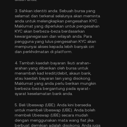
3.
Sahkan identiti anda:
Sebuah bursa yang
selamat dan terkenal selalunya akan meminta
anda untuk melengkapkan
pengesahan KYC
.
Maklumat yang diperlukan untuk pengesahan
KYC akan berbeza-beza berdasarkan
kewarganegaraan dan wilayah anda. Para
pengguna yang lulus pengesahan KYC akan
mempunyai akses kepada lebih banyak ciri
dan perkhidmatan di platform.
4.
Tambah kaedah bayaran:
Ikuti arahan-
arahan yang diberikan oleh bursa untuk
menambah kad kredit/debit, akaun bank,
atau kaedah bayaran lain yang disokong.
Maklumat yang anda perlu berikan mungkin
berbeza-beza bergantung pada syarat-
syarat keselamatan bank anda.
5.
Beli Ubeswap (UBE):
Anda kini bersedia
untuk membeli Ubeswap (UBE). Anda boleh
membeli Ubeswap (UBE) secara mudah
dengan menggunakan mata wang fiat jika
berbuat demikian adalah disokong. Anda juga