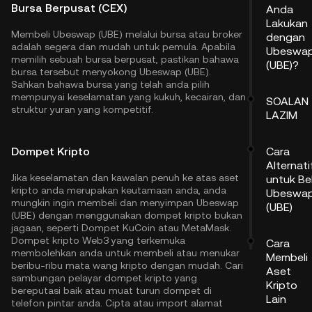
Bursa Berpusat (CEX)
Anda
Lakukan
Membeli Ubeswap (UBE) melalui bursa atau broker
dengan
adalah segera dan mudah untuk pemula. Apabila
Ubeswa
memilih sebuah bursa berpusat, pastikan bahawa
(UBE)?
bursa tersebut menyokong Ubeswap (UBE).
Sahkan bahawa bursa yang telah anda pilih
mempunyai keselamatan yang kukuh, kecairan, dan
SOALAN
struktur yuran yang kompetitif.
LAZIM
Dompet Kripto
Cara
Alternati
Jika keselamatan dan kawalan penuh ke atas aset
untuk Bel
kripto anda merupakan keutamaan anda, anda
Ubeswa
mungkin ingin membeli dan menyimpan Ubeswap
(UBE)
(UBE) dengan menggunakan dompet kripto bukan
jagaan, seperti
Dompet KuCoin
atau MetaMask.
Dompet kripto Web3 yang terkemuka
Cara
membolehkan anda untuk membeli atau menukar
Membeli
beribu-ribu mata wang kripto dengan mudah. Cari
Aset
sambungan pelayar dompet kripto yang
Kripto
bereputasi baik atau muat turun dompet di
Lain
telefon pintar anda. Cipta atau import alamat