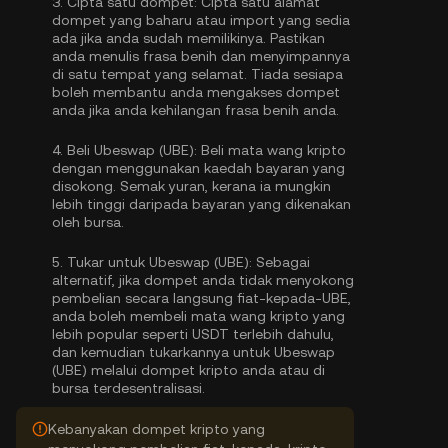
3.
Cipta satu dompet:
Cipta satu alamat
dompet yang baharu atau import yang sedia
ada jika anda sudah memilikinya. Pastikan
anda menulis frasa benih dan menyimpannya
di satu tempat yang selamat. Tiada sesiapa
boleh membantu anda mengakses dompet
anda jika anda kehilangan frasa benih anda.
4.
Beli Ubeswap (UBE):
Beli mata wang kripto
dengan menggunakan kaedah bayaran yang
disokong. Semak yuran, kerana ia mungkin
lebih tinggi daripada bayaran yang dikenakan
oleh bursa.
5.
Tukar untuk Ubeswap (UBE):
Sebagai
alternatif, jika dompet anda tidak menyokong
pembelian secara langsung fiat-kepada-UBE,
anda boleh membeli mata wang kripto yang
lebih popular seperti USDT terlebih dahulu,
dan kemudian tukarkannya untuk Ubeswap
(UBE) melalui dompet kripto anda atau di
bursa terdesentralisasi.
Kebanyakan dompet kripto yang