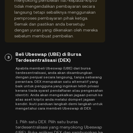
menyokong pembelian fiat-kepada-kripto
tidak mengendalikan pembayaran secara
langsung tetapi sebaliknya menggunakan
pemproses pembayaran pihak ketiga.
Semak dan pastikan anda bersetuju
dengan yuran yang dikenakan oleh mereka
sebelum membuat pembelian.
Beli Ubeswap (UBE) di Bursa
3
Terdesentralisasi (DEX)
Apabila membeli Ubeswap (UBE) dari bursa
terdesentralisasi, anda akan disambungkan
dengan penjual secara langsung, tanpa sebarang
perantara. DEX merupakan satu alternatif yang
baik untuk pengguna yang inginkan lebih privasi
kerana tiada syarat pendaftaran atau pengesahan
identiti. Anda akan mengekalkan jagaan penuh ke
atas aset kripto anda melalui dompet jagaan
kendiri. Ikuti panduan langkah demi langkah untuk
mengetahui cara membeli Ubeswap di DEX.
1.
Pilih satu DEX:
Pilih satu bursa
terdesentralisasi yang menyokong Ubeswap
(UBE). Buka aplikasi DEX dan sambungkan ke