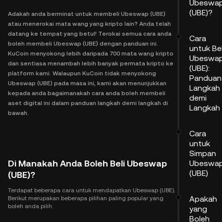
Ubeswa
(UBE)?
Adakah anda berminat untuk membeli Ubeswap (UBE)
atau menerokai mata wang yang kripto lain? Anda telah
datang ke tempat yang betul! Terokai semua cara anda
Cara
boleh membeli Ubeswap (UBE) dengan panduan ini.
untuk Bel
KuCoin menyokong lebih daripada 700 mata wang kripto
Ubeswa
dan sentiasa menambah lebih banyak permata kripto ke
(UBE):
platform kami. Walaupun KuCoin tidak menyokong
Panduan
Ubeswap (UBE) pada masa ini, kami akan menunjukkan
Langkah
kepada anda bagaimanakah cara anda boleh membeli
demi
aset digital ini dalam panduan langkah demi langkah di
Langkah
bawah.
Cara
untuk
Simpan
Di Manakah Anda Boleh Beli Ubeswap
Ubeswa
(UBE)
(UBE)?
Terdapat beberapa cara untuk mendapatkan Ubeswap (UBE).
Apakah
Berikut merupakan beberapa pilihan paling popular yang
boleh anda pilih:
yang
Boleh