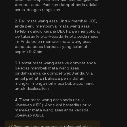
dompet anda. Pastikan dompet anda adalah
serasi dengan rangkaian.
2.
Beli mata wang asas:
Untuk membeli UBE,
anda perlu mempunyai mata wang asas
terlebih dahulu kerana DEX hanya menyokong
pertukaran kripto-kepada-kripto pada masa
ini. Anda boleh
membeli mata wang asas
daripada bursa berpusat yang selamat
seperti KuCoin.
3.
Hantar mata wang asas ke dompet anda:
Selepas membeli mata wang asas,
pindahkannya ke dompet web3 anda. Sila
ambil perhatian bahawa pemindahan
mungkin mengambil masa beberapa minit
untuk diselesaikan.
4.
Tukar mata wang asas anda untuk
Ubeswap (UBE):
Anda kini bersedia untuk
menukar mata wang asas anda kepada
Ubeswap (UBE).
Pastikan anda mempunyai token asli blok