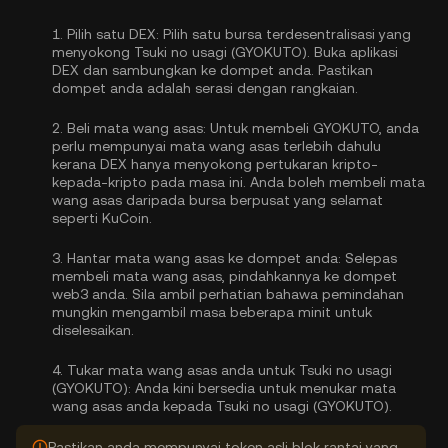
1.
Pilih satu DEX:
Pilih satu bursa terdesentralisasi yang
menyokong Tsuki no usagi (GYOKUTO). Buka aplikasi
DEX dan sambungkan ke dompet anda. Pastikan
dompet anda adalah serasi dengan rangkaian.
2.
Beli mata wang asas:
Untuk membeli GYOKUTO, anda
perlu mempunyai mata wang asas terlebih dahulu
kerana DEX hanya menyokong pertukaran kripto-
kepada-kripto pada masa ini. Anda boleh
membeli mata
wang asas
daripada bursa berpusat yang selamat
seperti KuCoin.
3.
Hantar mata wang asas ke dompet anda:
Selepas
membeli mata wang asas, pindahkannya ke dompet
web3 anda. Sila ambil perhatian bahawa pemindahan
mungkin mengambil masa beberapa minit untuk
diselesaikan.
4.
Tukar mata wang asas anda untuk Tsuki no usagi
(GYOKUTO):
Anda kini bersedia untuk menukar mata
wang asas anda kepada Tsuki no usagi (GYOKUTO).
Pastikan anda mempunyai token asli blok rantai yang