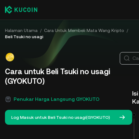
Halaman Utama
/
Cara Untuk Membeli Mata Wang Kripto
/
Beli Tsuki no usagi
Car
Cara untuk Beli Tsuki no usagi
(GYOKUTO)
Isi
Penukar Harga Langsung GYOKUTO
K
Log Masuk untuk Beli Tsuki no usagi(GYOKUTO)