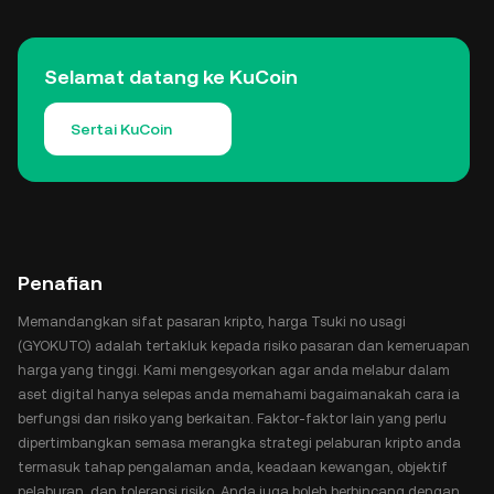
Selamat datang ke KuCoin
Sertai KuCoin
Penafian
Memandangkan sifat pasaran kripto, harga Tsuki no usagi
(GYOKUTO) adalah tertakluk kepada risiko pasaran dan kemeruapan
harga yang tinggi. Kami mengesyorkan agar anda melabur dalam
aset digital hanya selepas anda memahami bagaimanakah cara ia
berfungsi dan risiko yang berkaitan. Faktor-faktor lain yang perlu
dipertimbangkan semasa merangka strategi pelaburan kripto anda
termasuk tahap pengalaman anda, keadaan kewangan, objektif
pelaburan, dan toleransi risiko. Anda juga boleh berbincang dengan