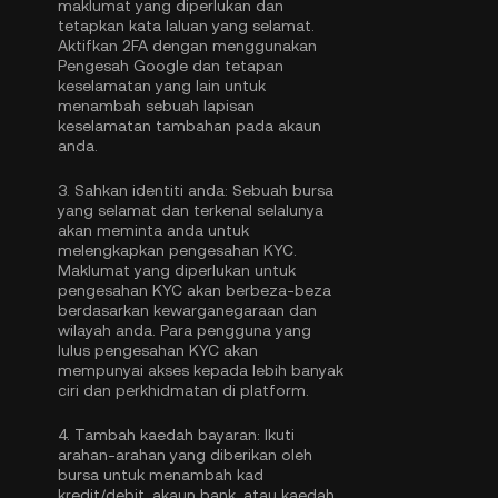
maklumat yang diperlukan dan
tetapkan kata laluan yang selamat.
Aktifkan
2FA dengan menggunakan
Pengesah Google
dan tetapan
keselamatan yang lain untuk
menambah sebuah lapisan
keselamatan tambahan pada akaun
anda.
3.
Sahkan identiti anda:
Sebuah bursa
yang selamat dan terkenal selalunya
akan meminta anda untuk
melengkapkan
pengesahan KYC
.
Maklumat yang diperlukan untuk
pengesahan KYC akan berbeza-beza
berdasarkan kewarganegaraan dan
wilayah anda. Para pengguna yang
lulus pengesahan KYC akan
mempunyai akses kepada lebih banyak
ciri dan perkhidmatan di platform.
4.
Tambah kaedah bayaran:
Ikuti
arahan-arahan yang diberikan oleh
bursa untuk menambah kad
kredit/debit, akaun bank, atau kaedah