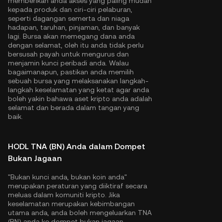
memberikan anda akses yang paling mudah
kepada produk dan ciri-ciri pelaburan,
seperti dagangan semerta dan niaga
hadapan, taruhan, pinjaman, dan banyak
lagi. Bursa akan memegang dana anda
dengan selamat, oleh itu anda tidak perlu
bersusah payah untuk mengurus dan
menjamin kunci peribadi anda. Walau
bagaimanapun, pastikan anda memilih
sebuah bursa yang melaksanakan langkah-
langkah keselamatan yang ketat agar anda
boleh yakin bahawa aset kripto anda adalah
selamat dan berada dalam tangan yang
baik.
HODL TNA (BN) Anda dalam Dompet
Bukan Jagaan
"Bukan kunci anda, bukan koin anda"
merupakan peraturan yang diiktiraf secara
meluas dalam komuniti kripto. Jika
keselamatan merupakan kebimbangan
utama anda, anda boleh mengeluarkan TNA
(BN) anda ke dompet bukan jagaan.