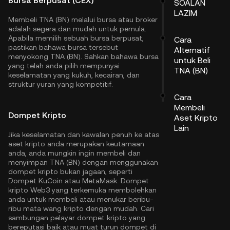
Bursa Berpusat (CEX)
SOALAN
LAZIM
Membeli TNA (BN) melalui bursa atau broker
adalah segera dan mudah untuk pemula.
Apabila memilih sebuah bursa berpusat,
Cara
pastikan bahawa bursa tersebut
Alternatif
menyokong TNA (BN). Sahkan bahawa bursa
untuk Beli
yang telah anda pilih mempunyai
TNA (BN)
keselamatan yang kukuh, kecairan, dan
struktur yuran yang kompetitif.
Cara
Membeli
Dompet Kripto
Aset Kripto
Lain
Jika keselamatan dan kawalan penuh ke atas
aset kripto anda merupakan keutamaan
anda, anda mungkin ingin membeli dan
menyimpan TNA (BN) dengan menggunakan
dompet kripto bukan jagaan, seperti
Dompet KuCoin
atau MetaMask. Dompet
kripto Web3 yang terkemuka membolehkan
anda untuk membeli atau menukar beribu-
ribu mata wang kripto dengan mudah. Cari
sambungan pelayar dompet kripto yang
bereputasi baik atau muat turun dompet di