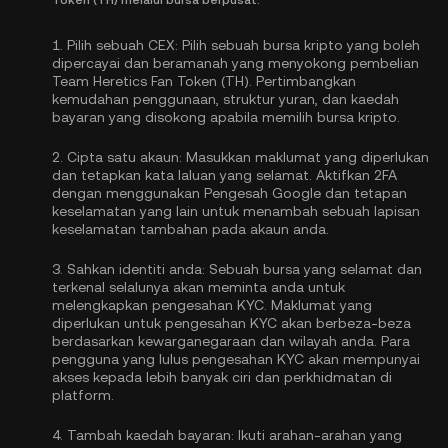
Token (TH) melalui bursa berpusat:
1.
Pilih sebuah CEX:
Pilih sebuah bursa kripto yang boleh
dipercayai dan beramanah yang menyokong pembelian
Team Heretics Fan Token (TH). Pertimbangkan
kemudahan penggunaan, struktur yuran, dan kaedah
bayaran yang disokong apabila memilih bursa kripto.
2.
Cipta satu akaun:
Masukkan maklumat yang diperlukan
dan tetapkan kata laluan yang selamat. Aktifkan
2FA
dengan menggunakan Pengesah Google
dan tetapan
keselamatan yang lain untuk menambah sebuah lapisan
keselamatan tambahan pada akaun anda.
3.
Sahkan identiti anda:
Sebuah bursa yang selamat dan
terkenal selalunya akan meminta anda untuk
melengkapkan
pengesahan KYC
. Maklumat yang
diperlukan untuk pengesahan KYC akan berbeza-beza
berdasarkan kewarganegaraan dan wilayah anda. Para
pengguna yang lulus pengesahan KYC akan mempunyai
akses kepada lebih banyak ciri dan perkhidmatan di
platform.
4.
Tambah kaedah bayaran:
Ikuti arahan-arahan yang