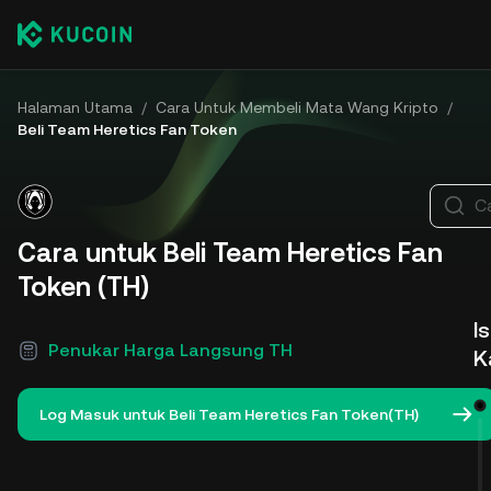
Halaman Utama
/
Cara Untuk Membeli Mata Wang Kripto
/
Beli Team Heretics Fan Token
Ca
Cara untuk Beli Team Heretics Fan
Token (TH)
Is
Penukar Harga Langsung TH
K
Log Masuk untuk Beli Team Heretics Fan Token(TH)