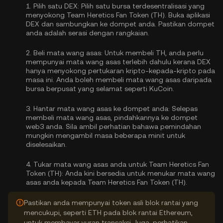
1.
Pilih satu DEX:
Pilih satu bursa terdesentralisasi yang
menyokong Team Heretics Fan Token (TH). Buka aplikasi
DEX dan sambungkan ke dompet anda. Pastikan dompet
anda adalah serasi dengan rangkaian.
2.
Beli mata wang asas:
Untuk membeli TH, anda perlu
mempunyai mata wang asas terlebih dahulu kerana DEX
hanya menyokong pertukaran kripto-kepada-kripto pada
masa ini. Anda boleh
membeli mata wang asas
daripada
bursa berpusat yang selamat seperti KuCoin.
3.
Hantar mata wang asas ke dompet anda:
Selepas
membeli mata wang asas, pindahkannya ke dompet
web3 anda. Sila ambil perhatian bahawa pemindahan
mungkin mengambil masa beberapa minit untuk
diselesaikan.
4.
Tukar mata wang asas anda untuk Team Heretics Fan
Token (TH):
Anda kini bersedia untuk menukar mata wang
asas anda kepada Team Heretics Fan Token (TH).
Pastikan anda mempunyai token asli blok rantai yang
mencukupi, seperti ETH pada blok rantai Ethereum,
untuk membayar yuran transaksi. Juga, perhatikan