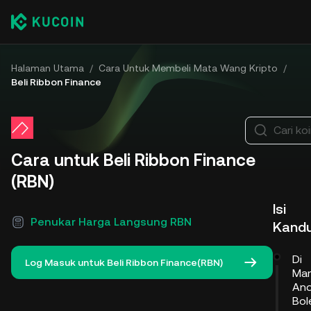
Halaman Utama
/
Cara Untuk Membeli Mata Wang Kripto
/
Beli Ribbon Finance
Cari koi
Cara untuk Beli Ribbon Finance
(RBN)
Isi
Penukar Harga Langsung RBN
Kand
Di
Log Masuk untuk Beli Ribbon Finance(RBN)
Ma
An
Bol