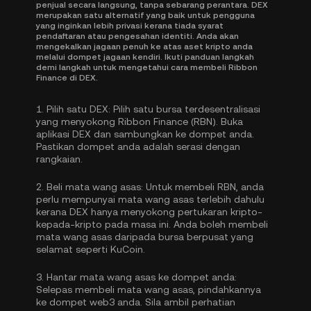
penjual secara langsung, tanpa sebarang perantara. DEX
merupakan satu alternatif yang baik untuk pengguna
yang inginkan lebih privasi kerana tiada syarat
pendaftaran atau pengesahan identiti. Anda akan
mengekalkan jagaan penuh ke atas aset kripto anda
melalui dompet jagaan kendiri. Ikuti panduan langkah
demi langkah untuk mengetahui cara membeli Ribbon
Finance di DEX.
1.
Pilih satu DEX:
Pilih satu bursa terdesentralisasi
yang menyokong Ribbon Finance (RBN). Buka
aplikasi DEX dan sambungkan ke dompet anda.
Pastikan dompet anda adalah serasi dengan
rangkaian.
2.
Beli mata wang asas:
Untuk membeli RBN, anda
perlu mempunyai mata wang asas terlebih dahulu
kerana DEX hanya menyokong pertukaran kripto-
kepada-kripto pada masa ini. Anda boleh
membeli
mata wang asas
daripada bursa berpusat yang
selamat seperti KuCoin.
3.
Hantar mata wang asas ke dompet anda:
Selepas membeli mata wang asas, pindahkannya
ke dompet web3 anda. Sila ambil perhatian