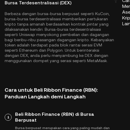
Car
Bursa Terdesentralisasi (DEX)
Mem
Ase
Berbeza dengan bursa-bursa berpusat seperti KuCoin,
Kri
bursa-bursa terdesentralisasi memberikan pertukaran
Lai
kripto tanpa amanah berdasarkan kontrak pintar yang
dilaksanakan kendiri. Bursa-bursa terdesentralisasi
seperti Uniswap menyokong pembelian dan dagangan
bagi beribu-ribu pasangan dagangan kripto. Kebanyakan
token adalah terdapat pada blok rantai serasi EVM
seperti
Ethereum
dan
Polygon
. Untuk berinteraksi
dengan DEX, anda perlu menyambung ke DEX dengan
menggunakan dompet yang serasi seperti MetaMask.
Cara untuk Beli Ribbon Finance (RBN):
Panduan Langkah demi Langkah
Beli Ribbon Finance (RBN) di Bursa
1
Berpusat
Bursa berpusat merupakan cara yang paling mudah dan