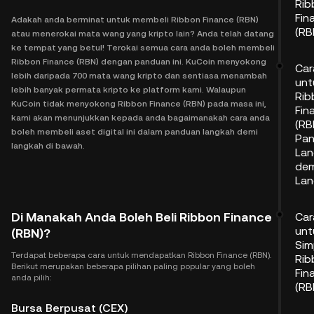
Rib
Fin
Adakah anda berminat untuk membeli Ribbon Finance (RBN)
(RB
atau menerokai mata wang yang kripto lain? Anda telah datang
ke tempat yang betul! Terokai semua cara anda boleh membeli
Ribbon Finance (RBN) dengan panduan ini. KuCoin menyokong
Car
lebih daripada 700 mata wang kripto dan sentiasa menambah
unt
lebih banyak permata kripto ke platform kami. Walaupun
Rib
KuCoin tidak menyokong Ribbon Finance (RBN) pada masa ini,
Fin
kami akan menunjukkan kepada anda bagaimanakah cara anda
(RB
boleh membeli aset digital ini dalam panduan langkah demi
Pa
langkah di bawah.
Lan
dem
Lan
Di Manakah Anda Boleh Beli Ribbon Finance
Car
unt
(RBN)?
Sim
Terdapat beberapa cara untuk mendapatkan Ribbon Finance (RBN).
Rib
Berikut merupakan beberapa pilihan paling popular yang boleh
Fin
anda pilih:
(RB
Bursa Berpusat (CEX)