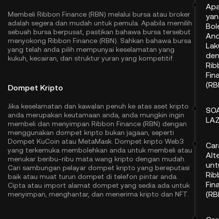
Ap
Membeli Ribbon Finance (RBN) melalui bursa atau broker
yan
adalah segera dan mudah untuk pemula. Apabila memilih
Bol
sebuah bursa berpusat, pastikan bahawa bursa tersebut
An
menyokong Ribbon Finance (RBN). Sahkan bahawa bursa
Lak
yang telah anda pilih mempunyai keselamatan yang
de
kukuh, kecairan, dan struktur yuran yang kompetitif.
Rib
Fin
(RB
Dompet Kripto
Jika keselamatan dan kawalan penuh ke atas aset kripto
SO
anda merupakan keutamaan anda, anda mungkin ingin
LAZ
membeli dan menyimpan Ribbon Finance (RBN) dengan
menggunakan dompet kripto bukan jagaan, seperti
Dompet KuCoin
atau MetaMask. Dompet kripto Web3
Car
yang terkemuka membolehkan anda untuk membeli atau
Alt
menukar beribu-ribu mata wang kripto dengan mudah.
unt
Cari sambungan pelayar dompet kripto yang bereputasi
Rib
baik atau muat turun dompet di telefon pintar anda.
Fin
Cipta atau import alamat dompet yang sedia ada untuk
(RB
menyimpan, menghantar, dan menerima kripto dan NFT.