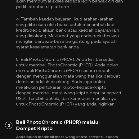
akan mempunyai akses kepada lebih banyak ciri dan
perkhidmatan di platform.
4.
Tambah kaedah bayaran:
Ikuti arahan-arahan
yang diberikan oleh bursa untuk menambah kad
kredit/debit, akaun bank, atau kaedah bayaran lain
yang disokong. Maklumat yang anda perlu berikan
mungkin berbeza-beza bergantung pada syarat-
syarat keselamatan bank anda.
5.
Beli PhotoChromic (PHCR):
Anda kini bersedia
untuk membeli PhotoChromic (PHCR). Anda boleh
membeli PhotoChromic (PHCR) secara mudah
dengan menggunakan mata wang fiat jika berbuat
demikian adalah disokong. Anda juga boleh
melakukan pertukaran kripto-kepada-kripto
dengan membeli mata wang kripto popular seperti
USDT
terlebih dahulu, dan kemudian menukarnya
untuk PhotoChromic (PHCR) yang anda inginkan.
Beli PhotoChromic (PHCR) melalui
2
Dompet Kripto
Anda boleh membeli mata wang kripto tertentu secara