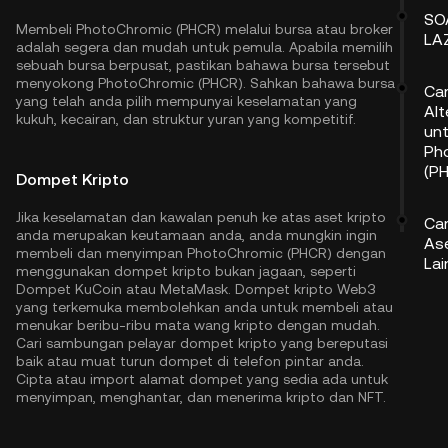
SO
Membeli PhotoChromic (PHCR) melalui bursa atau broker
LA
adalah segera dan mudah untuk pemula. Apabila memilih
sebuah bursa berpusat, pastikan bahawa bursa tersebut
menyokong PhotoChromic (PHCR). Sahkan bahawa bursa
Ca
yang telah anda pilih mempunyai keselamatan yang
Alt
kukuh, kecairan, dan struktur yuran yang kompetitif.
unt
Ph
(P
Dompet Kripto
Jika keselamatan dan kawalan penuh ke atas aset kripto
Ca
anda merupakan keutamaan anda, anda mungkin ingin
Ase
membeli dan menyimpan PhotoChromic (PHCR) dengan
Lai
menggunakan dompet kripto bukan jagaan, seperti
Dompet KuCoin
atau MetaMask. Dompet kripto Web3
yang terkemuka membolehkan anda untuk membeli atau
menukar beribu-ribu mata wang kripto dengan mudah.
Cari sambungan pelayar dompet kripto yang bereputasi
baik atau muat turun dompet di telefon pintar anda.
Cipta atau import alamat dompet yang sedia ada untuk
menyimpan, menghantar, dan menerima kripto dan NFT.