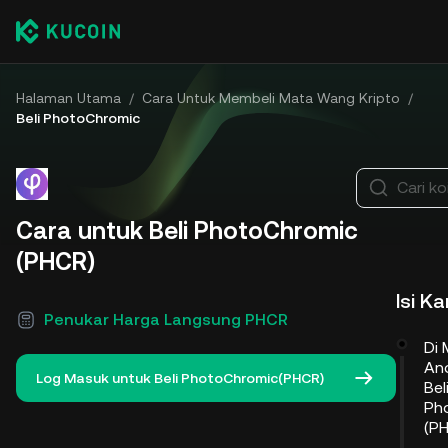
Halaman Utama
/
Cara Untuk Membeli Mata Wang Kripto
/
Beli PhotoChromic
Cari ko
Cara untuk Beli PhotoChromic
(PHCR)
Isi K
Penukar Harga Langsung PHCR
Di
An
Log Masuk untuk Beli PhotoChromic(PHCR)
Bel
Ph
(P