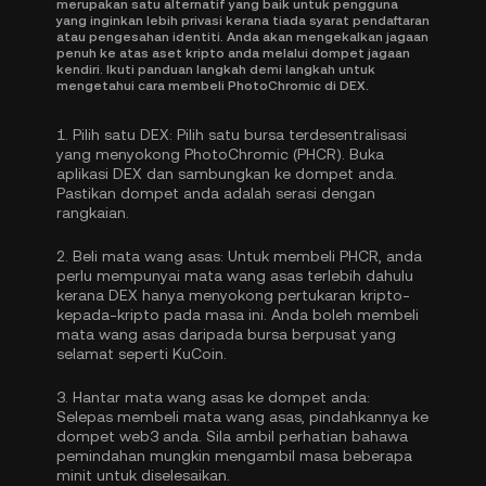
merupakan satu alternatif yang baik untuk pengguna
yang inginkan lebih privasi kerana tiada syarat pendaftaran
atau pengesahan identiti. Anda akan mengekalkan jagaan
penuh ke atas aset kripto anda melalui dompet jagaan
kendiri. Ikuti panduan langkah demi langkah untuk
mengetahui cara membeli PhotoChromic di DEX.
1.
Pilih satu DEX:
Pilih satu bursa terdesentralisasi
yang menyokong PhotoChromic (PHCR). Buka
aplikasi DEX dan sambungkan ke dompet anda.
Pastikan dompet anda adalah serasi dengan
rangkaian.
2.
Beli mata wang asas:
Untuk membeli PHCR, anda
perlu mempunyai mata wang asas terlebih dahulu
kerana DEX hanya menyokong pertukaran kripto-
kepada-kripto pada masa ini. Anda boleh
membeli
mata wang asas
daripada bursa berpusat yang
selamat seperti KuCoin.
3.
Hantar mata wang asas ke dompet anda:
Selepas membeli mata wang asas, pindahkannya ke
dompet web3 anda. Sila ambil perhatian bahawa
pemindahan mungkin mengambil masa beberapa
minit untuk diselesaikan.