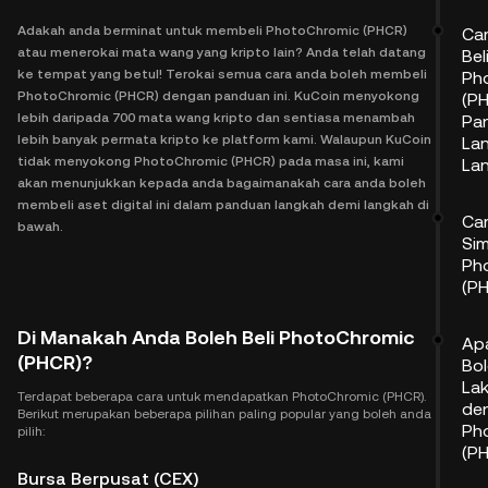
Adakah anda berminat untuk membeli PhotoChromic (PHCR)
Car
atau menerokai mata wang yang kripto lain? Anda telah datang
Bel
ke tempat yang betul! Terokai semua cara anda boleh membeli
Ph
PhotoChromic (PHCR) dengan panduan ini. KuCoin menyokong
(PH
lebih daripada 700 mata wang kripto dan sentiasa menambah
Pa
lebih banyak permata kripto ke platform kami. Walaupun KuCoin
La
tidak menyokong PhotoChromic (PHCR) pada masa ini, kami
La
akan menunjukkan kepada anda bagaimanakah cara anda boleh
membeli aset digital ini dalam panduan langkah demi langkah di
Car
bawah.
Si
Ph
(P
Di Manakah Anda Boleh Beli PhotoChromic
Ap
(PHCR)?
Bo
La
Terdapat beberapa cara untuk mendapatkan PhotoChromic (PHCR).
de
Berikut merupakan beberapa pilihan paling popular yang boleh anda
Ph
pilih:
(P
Bursa Berpusat (CEX)