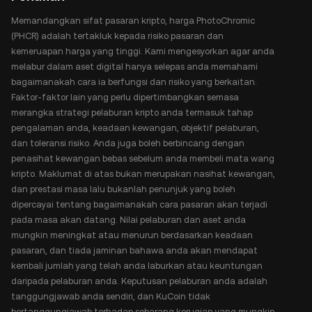
Memandangkan sifat pasaran kripto, harga PhotoChromic
(PHCR) adalah tertakluk kepada risiko pasaran dan
kemeruapan harga yang tinggi. Kami mengesyorkan agar anda
melabur dalam aset digital hanya selepas anda memahami
bagaimanakah cara ia berfungsi dan risiko yang berkaitan.
Faktor-faktor lain yang perlu dipertimbangkan semasa
merangka strategi pelaburan kripto anda termasuk tahap
pengalaman anda, keadaan kewangan, objektif pelaburan,
dan toleransi risiko. Anda juga boleh berbincang dengan
penasihat kewangan bebas sebelum anda membeli mata wang
kripto. Maklumat di atas bukan merupakan nasihat kewangan,
dan prestasi masa lalu bukanlah penunjuk yang boleh
dipercayai tentang bagaimanakah cara pasaran akan terjadi
pada masa akan datang. Nilai pelaburan dan aset anda
mungkin meningkat atau menurun berdasarkan keadaan
pasaran, dan tiada jaminan bahawa anda akan mendapat
kembali jumlah yang telah anda laburkan atau keuntungan
daripada pelaburan anda. Keputusan pelaburan anda adalah
tanggungjawab anda sendiri, dan KuCoin tidak
bertanggungjawab terhadap sebarang kerugian yang mungkin