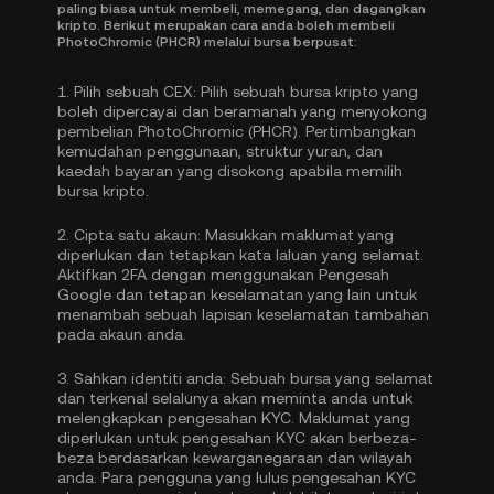
paling biasa untuk membeli, memegang, dan dagangkan
kripto. Berikut merupakan cara anda boleh membeli
PhotoChromic (PHCR) melalui bursa berpusat:
1.
Pilih sebuah CEX:
Pilih sebuah bursa kripto yang
boleh dipercayai dan beramanah yang menyokong
pembelian PhotoChromic (PHCR). Pertimbangkan
kemudahan penggunaan, struktur yuran, dan
kaedah bayaran yang disokong apabila memilih
bursa kripto.
2.
Cipta satu akaun:
Masukkan maklumat yang
diperlukan dan tetapkan kata laluan yang selamat.
Aktifkan
2FA dengan menggunakan Pengesah
Google
dan tetapan keselamatan yang lain untuk
menambah sebuah lapisan keselamatan tambahan
pada akaun anda.
3.
Sahkan identiti anda:
Sebuah bursa yang selamat
dan terkenal selalunya akan meminta anda untuk
melengkapkan
pengesahan KYC
. Maklumat yang
diperlukan untuk pengesahan KYC akan berbeza-
beza berdasarkan kewarganegaraan dan wilayah
anda. Para pengguna yang lulus pengesahan KYC