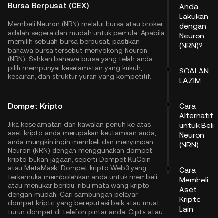
Bursa Berpusat (CEX)
Anda
Lakukan
Membeli Neuron (NRN) melalui bursa atau broker
dengan
adalah segera dan mudah untuk pemula. Apabila
Neuron
memilih sebuah bursa berpusat, pastikan
(NRN)?
bahawa bursa tersebut menyokong Neuron
(NRN). Sahkan bahawa bursa yang telah anda
pilih mempunyai keselamatan yang kukuh,
SOALAN
kecairan, dan struktur yuran yang kompetitif.
LAZIM
Dompet Kripto
Cara
Alternatif
Jika keselamatan dan kawalan penuh ke atas
untuk Beli
aset kripto anda merupakan keutamaan anda,
Neuron
anda mungkin ingin membeli dan menyimpan
(NRN)
Neuron (NRN) dengan menggunakan dompet
kripto bukan jagaan, seperti
Dompet KuCoin
atau MetaMask. Dompet kripto Web3 yang
Cara
terkemuka membolehkan anda untuk membeli
Membeli
atau menukar beribu-ribu mata wang kripto
Aset
dengan mudah. Cari sambungan pelayar
Kripto
dompet kripto yang bereputasi baik atau muat
Lain
turun dompet di telefon pintar anda. Cipta atau