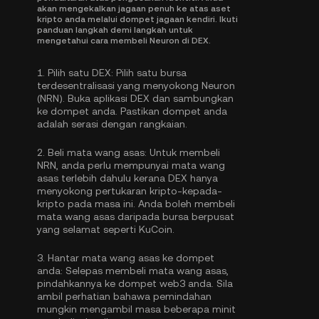
akan mengekalkan jagaan penuh ke atas aset
kripto anda melalui dompet jagaan kendiri. Ikuti
panduan langkah demi langkah untuk
mengetahui cara membeli Neuron di DEX.
1.
Pilih satu DEX:
Pilih satu bursa
terdesentralisasi yang menyokong Neuron
(NRN). Buka aplikasi DEX dan sambungkan
ke dompet anda. Pastikan dompet anda
adalah serasi dengan rangkaian.
2.
Beli mata wang asas:
Untuk membeli
NRN, anda perlu mempunyai mata wang
asas terlebih dahulu kerana DEX hanya
menyokong pertukaran kripto-kepada-
kripto pada masa ini. Anda boleh
membeli
mata wang asas
daripada bursa berpusat
yang selamat seperti KuCoin.
3.
Hantar mata wang asas ke dompet
anda:
Selepas membeli mata wang asas,
pindahkannya ke dompet web3 anda. Sila
ambil perhatian bahawa pemindahan
mungkin mengambil masa beberapa minit