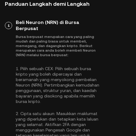
Panduan Langkah demi Langkah
Beli Neuron (NRN) di Bursa
1
Berpusat
Bursa berpusat merupakan cara yang paling
mudah dan paling biasa untuk membeli,
memegang, dan dagangkan kripto. Berikut
merupakan cara anda boleh membeli Neuron
(NRN) melalui bursa berpusat:
1.
Pilih sebuah CEX:
Pilih sebuah bursa
kripto yang boleh dipercayai dan
beramanah yang menyokong pembelian
Neuron (NRN). Pertimbangkan kemudahan
penggunaan, struktur yuran, dan kaedah
bayaran yang disokong apabila memilih
bursa kripto.
2.
Cipta satu akaun:
Masukkan maklumat
yang diperlukan dan tetapkan kata laluan
yang selamat. Aktifkan
2FA dengan
menggunakan Pengesah Google
dan
tetapan keselamatan yang lain untuk