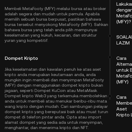
Lakuka
Membeli MetaFooty (MFY) melalui bursa atau broker
denga
adalah segera dan mudah untuk pemula. Apabila
MetaF
memilih sebuah bursa berpusat, pastikan bahawa
(MFY)?
bursa tersebut menyokong MetaFooty (MFY). Sahkan
bahawa bursa yang telah anda pilih mempunyai
keselamatan yang kukuh, kecairan, dan struktur
SOALA
yuran yang kompetitif.
LAZIM
Dompet Kripto
Cara
Alterna
Jika keselamatan dan kawalan penuh ke atas aset
untuk B
kripto anda merupakan keutamaan anda, anda
MetaF
mungkin ingin membeli dan menyimpan MetaFooty
(MFY)
(MFY) dengan menggunakan dompet kripto bukan
jagaan, seperti
Dompet KuCoin
atau MetaMask.
Dompet kripto Web3 yang terkemuka membolehkan
Cara
anda untuk membeli atau menukar beribu-ribu mata
Membel
wang kripto dengan mudah. Cari sambungan pelayar
Aset
dompet kripto yang bereputasi baik atau muat turun
Kripto 
dompet di telefon pintar anda. Cipta atau import
alamat dompet yang sedia ada untuk menyimpan,
menghantar, dan menerima kripto dan NFT.