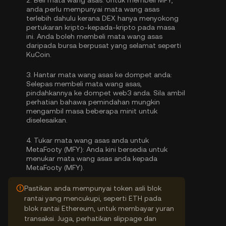
2.
Beli mata wang asas:
Untuk membeli MFY,
anda perlu mempunyai mata wang asas
terlebih dahulu kerana DEX hanya menyokong
pertukaran kripto-kepada-kripto pada masa
ini. Anda boleh
membeli mata wang asas
daripada bursa berpusat yang selamat seperti
KuCoin.
3.
Hantar mata wang asas ke dompet anda:
Selepas membeli mata wang asas,
pindahkannya ke dompet web3 anda. Sila ambil
perhatian bahawa pemindahan mungkin
mengambil masa beberapa minit untuk
diselesaikan.
4.
Tukar mata wang asas anda untuk
MetaFooty (MFY):
Anda kini bersedia untuk
menukar mata wang asas anda kepada
MetaFooty (MFY).
Pastikan anda mempunyai token asli blok
rantai yang mencukupi, seperti ETH pada
blok rantai Ethereum, untuk membayar yuran
transaksi. Juga, perhatikan slippage dan