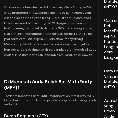
MetaF
(MFY)?
Adakah anda berminat untuk membeli MetaFooty (MFY)
atau menerokai mata wang yang kripto lain? Anda telah
datang ke tempat yang betul! Terokai semua cara anda
Cara u
boleh membeli MetaFooty (MFY) dengan panduan ini.
Beli
KuCoin menyokong lebih daripada 700 mata wang kripto
MetaF
dan sentiasa menambah lebih banyak permata kripto ke
(MFY):
platform kami. Walaupun KuCoin tidak menyokong
Pandu
MetaFooty (MFY) pada masa ini, kami akan menunjukkan
Langk
kepada anda bagaimanakah cara anda boleh membeli aset
demi
digital ini dalam panduan langkah demi langkah di bawah.
Langk
Cara u
Simpa
Di Manakah Anda Boleh Beli MetaFooty
MetaF
(MFY)
(MFY)?
Terdapat beberapa cara untuk mendapatkan MetaFooty (MFY).
Apaka
Berikut merupakan beberapa pilihan paling popular yang boleh
anda pilih:
yang
Boleh
Bursa Berpusat (CEX)
Anda