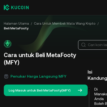
Halaman Utama
/
Cara Untuk Membeli Mata Wang Kripto
/
Beli MetaFooty
Cari koin la
Cara untuk Beli MetaFooty
(MFY)
Isi
Penukar Harga Langsung MFY
Kandun
Di
Log Masuk untuk Beli MetaFooty(MFY)
Manak
Anda
Boleh B