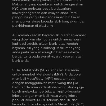
anda untuk melengkapkan
pengesahan KYC
.
Maklumat yang diperlukan untuk pengesahan
KYC akan berbeza-beza berdasarkan
kewarganegaraan dan wilayah anda. Para
pengguna yang lulus pengesahan KYC akan
mempunyai akses kepada lebih banyak ciri dan
perkhidmatan di platform.
4.
Tambah kaedah bayaran:
Ikuti arahan-arahan
yang diberikan oleh bursa untuk menambah
kad kredit/debit, akaun bank, atau kaedah
bayaran lain yang disokong. Maklumat yang
anda perlu berikan mungkin berbeza-beza
bergantung pada syarat-syarat keselamatan
bank anda.
5.
Beli MetaFooty (MFY):
Anda kini bersedia
untuk membeli MetaFooty (MFY). Anda boleh
membeli MetaFooty (MFY) secara mudah
dengan menggunakan mata wang fiat jika
berbuat demikian adalah disokong. Anda juga
boleh melakukan pertukaran kripto-kepada-
kripto dengan membeli mata wang kripto
popular seperti
USDT
terlebih dahulu, dan
kemudian menukarnya untuk MetaFooty (MFY)