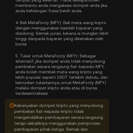
tempat yang selamat. Tiada sesiapa boleh
membantu anda mengakses dompet anda jika
anda kehilangan frasa benih anda.
4.
Beli MetaFooty (MFY):
Beli mata wang kripto
dengan menggunakan kaedah bayaran yang
disokong. Semak yuran, kerana ia mungkin lebih
tinggi daripada bayaran yang dikenakan oleh
bursa.
5.
Tukar untuk MetaFooty (MFY):
Sebagai
alternatif, jika dompet anda tidak menyokong
pembelian secara langsung fiat-kepada-MFY,
anda boleh membeli mata wang kripto yang
lebih popular seperti USDT terlebih dahulu, dan
kemudian tukarkannya untuk MetaFooty (MFY)
melalui dompet kripto anda atau di bursa
terdesentralisasi.
Kebanyakan dompet kripto yang menyokong
pembelian fiat-kepada-kripto tidak
mengendalikan pembayaran secara langsung
tetapi sebaliknya menggunakan pemproses
pembayaran pihak ketiga. Semak dan