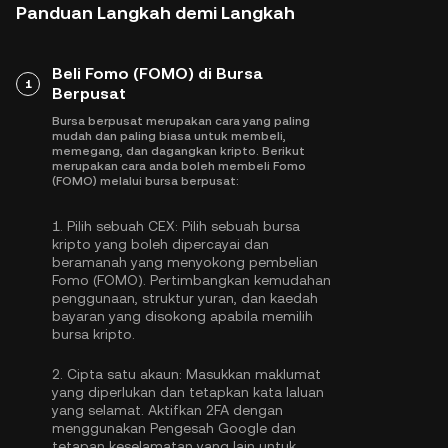
Panduan Langkah demi Langkah
Beli Fomo (FOMO) di Bursa
1
Berpusat
Bursa berpusat merupakan cara yang paling
mudah dan paling biasa untuk membeli,
memegang, dan dagangkan kripto. Berikut
merupakan cara anda boleh membeli Fomo
(FOMO) melalui bursa berpusat:
1.
Pilih sebuah CEX:
Pilih sebuah bursa
kripto yang boleh dipercayai dan
beramanah yang menyokong pembelian
Fomo (FOMO). Pertimbangkan kemudahan
penggunaan, struktur yuran, dan kaedah
bayaran yang disokong apabila memilih
bursa kripto.
2.
Cipta satu akaun:
Masukkan maklumat
yang diperlukan dan tetapkan kata laluan
yang selamat. Aktifkan
2FA dengan
menggunakan Pengesah Google
dan
tetapan keselamatan yang lain untuk