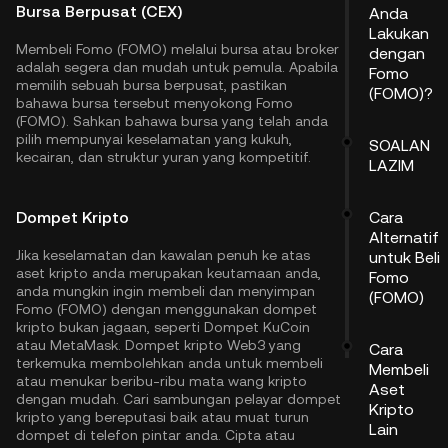
Bursa Berpusat (CEX)
Anda
Lakukan
Membeli Fomo (FOMO) melalui bursa atau broker
dengan
adalah segera dan mudah untuk pemula. Apabila
Fomo
memilih sebuah bursa berpusat, pastikan
(FOMO)?
bahawa bursa tersebut menyokong Fomo
(FOMO). Sahkan bahawa bursa yang telah anda
pilih mempunyai keselamatan yang kukuh,
SOALAN
kecairan, dan struktur yuran yang kompetitif.
LAZIM
Dompet Kripto
Cara
Alternatif
Jika keselamatan dan kawalan penuh ke atas
untuk Beli
aset kripto anda merupakan keutamaan anda,
Fomo
anda mungkin ingin membeli dan menyimpan
(FOMO)
Fomo (FOMO) dengan menggunakan dompet
kripto bukan jagaan, seperti
Dompet KuCoin
atau MetaMask. Dompet kripto Web3 yang
Cara
terkemuka membolehkan anda untuk membeli
Membeli
atau menukar beribu-ribu mata wang kripto
Aset
dengan mudah. Cari sambungan pelayar dompet
Kripto
kripto yang bereputasi baik atau muat turun
Lain
dompet di telefon pintar anda. Cipta atau