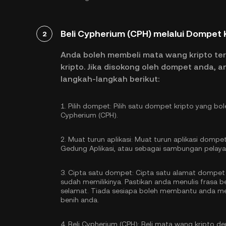
Beli Cypherium (CPH) melalui Dompet 
2
Anda boleh membeli mata wang kripto te
kripto. Jika disokong oleh dompet anda, 
langkah-langkah berikut:
1.
Pilih dompet:
Pilih satu dompet kripto yang bo
Cypherium (CPH).
2.
Muat turun aplikasi:
Muat turun aplikasi dompet
Gedung Aplikasi, atau sebagai sambungan pelaya
3.
Cipta satu dompet:
Cipta satu alamat dompet 
sudah memilikinya. Pastikan anda menulis frasa
selamat. Tiada sesiapa boleh membantu anda me
benih anda.
4.
Beli Cypherium (CPH):
Beli mata wang kripto d