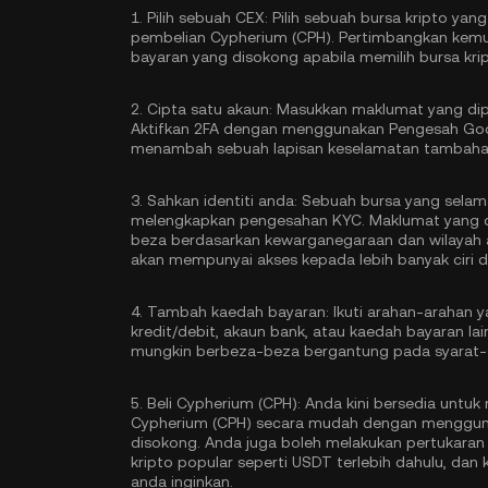
1.
Pilih sebuah CEX:
Pilih sebuah bursa kripto ya
pembelian Cypherium (CPH). Pertimbangkan kemu
bayaran yang disokong apabila memilih bursa krip
2.
Cipta satu akaun:
Masukkan maklumat yang dipe
Aktifkan
2FA dengan menggunakan Pengesah Go
menambah sebuah lapisan keselamatan tambaha
3.
Sahkan identiti anda:
Sebuah bursa yang selama
melengkapkan
pengesahan KYC
. Maklumat yang 
beza berdasarkan kewarganegaraan dan wilayah 
akan mempunyai akses kepada lebih banyak ciri d
4.
Tambah kaedah bayaran:
Ikuti arahan-arahan 
kredit/debit, akaun bank, atau kaedah bayaran la
mungkin berbeza-beza bergantung pada syarat-s
5.
Beli Cypherium (CPH):
Anda kini bersedia untuk
Cypherium (CPH) secara mudah dengan menggunak
disokong. Anda juga boleh melakukan pertukara
kripto popular seperti
USDT
terlebih dahulu, dan
anda inginkan.