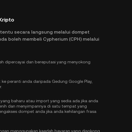
Kripto
rtentu secara langsung melalui dompet
anda boleh membeli Cypherium (CPH) melalui
leh dipercayai dan bereputasi yang menyokong
 ke peranti anda daripada Gedung Google Play,
r.
yang baharu atau import yang sedia ada jika anda
 benih dan menyimpannya di satu tempat yang
ngakses dompet anda jika anda kehilangan frasa
engan menggunakan kaedah bayaran yang disokong.