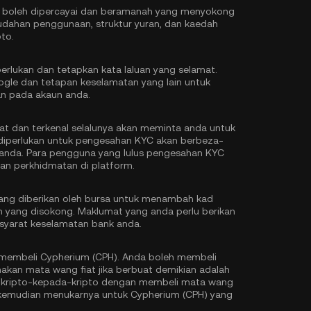
ng boleh dipercayai dan beramanah yang menyokong
dahan penggunaan, struktur yuran, dan kaedah
to.
rlukan dan tetapkan kata laluan yang selamat.
ogle
dan tetapan keselamatan yang lain untuk
n pada akaun anda.
t dan terkenal selalunya akan meminta anda untuk
diperlukan untuk pengesahan KYC akan berbeza-
anda. Para pengguna yang lulus pengesahan KYC
an perkhidmatan di platform.
yang diberikan oleh bursa untuk menambah kad
in yang disokong. Maklumat yang anda perlu berikan
yarat keselamatan bank anda.
 membeli Cypherium (CPH). Anda boleh membeli
an mata wang fiat jika berbuat demikian adalah
n kripto-kepada-kripto dengan membeli mata wang
 kemudian menukarnya untuk Cypherium (CPH) yang