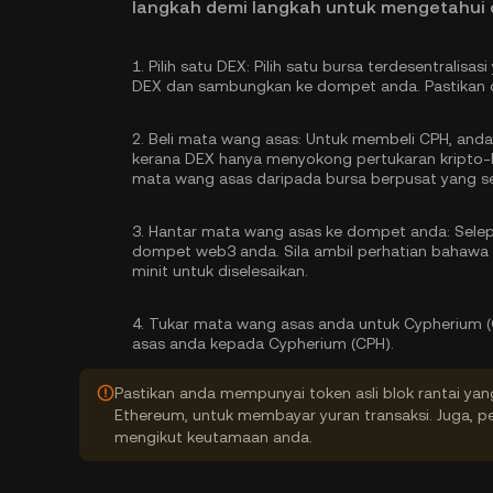
langkah demi langkah untuk mengetahui 
1.
Pilih satu DEX:
Pilih satu bursa terdesentralisa
DEX dan sambungkan ke dompet anda. Pastikan d
2.
Beli mata wang asas:
Untuk membeli CPH, anda 
kerana DEX hanya menyokong pertukaran kripto-
mata wang asas
daripada bursa berpusat yang se
3.
Hantar mata wang asas ke dompet anda:
Selep
dompet web3 anda. Sila ambil perhatian bahaw
minit untuk diselesaikan.
4.
Tukar mata wang asas anda untuk Cypherium (
asas anda kepada Cypherium (CPH).
Pastikan anda mempunyai token asli blok rantai yan
Ethereum, untuk membayar yuran transaksi. Juga, pe
mengikut keutamaan anda.