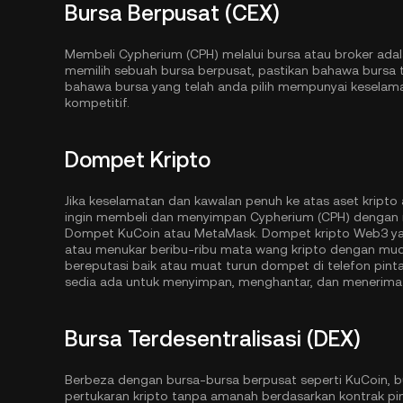
Bursa Berpusat (CEX)
Membeli Cypherium (CPH) melalui bursa atau broker ada
memilih sebuah bursa berpusat, pastikan bahawa bursa
bahawa bursa yang telah anda pilih mempunyai keselamat
kompetitif.
Dompet Kripto
Jika keselamatan dan kawalan penuh ke atas aset krip
ingin membeli dan menyimpan Cypherium (CPH) dengan 
Dompet KuCoin
atau MetaMask. Dompet kripto Web3 y
atau menukar beribu-ribu mata wang kripto dengan mud
bereputasi baik atau muat turun dompet di telefon pin
sedia ada untuk menyimpan, menghantar, dan menerima 
Bursa Terdesentralisasi (DEX)
Berbeza dengan bursa-bursa berpusat seperti KuCoin, b
pertukaran kripto tanpa amanah berdasarkan kontrak pin