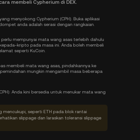
cara membeli Cypherium di DEX.
si yang menyokong Cypherium (CPH). Buka aplikasi
ompet anda adalah serasi dengan rangkaian.
perlu mempunyai mata wang asas terlebih dahulu
kepada-kripto pada masa ini. Anda boleh
membeli
lamat seperti KuCoin.
as membeli mata wang asas, pindahkannya ke
a pemindahan mungkin mengambil masa beberapa
CPH):
Anda kini bersedia untuk menukar mata wang
g mencukupi, seperti ETH pada blok rantai
rhatikan slippage dan laraskan toleransi slippage