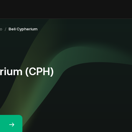
to
/
Beli Cypherium
erium (CPH)