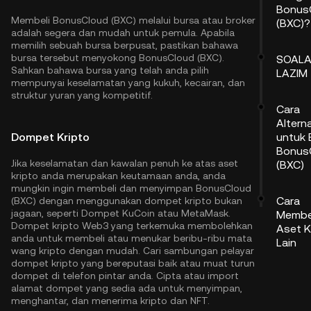
Bonus
Membeli BonusCloud (BXC) melalui bursa atau broker
(BXC)?
adalah segera dan mudah untuk pemula. Apabila
memilih sebuah bursa berpusat, pastikan bahawa
bursa tersebut menyokong BonusCloud (BXC).
SOAL
Sahkan bahawa bursa yang telah anda pilih
LAZIM
mempunyai keselamatan yang kukuh, kecairan, dan
struktur yuran yang kompetitif.
Cara
Alterna
Dompet Kripto
untuk B
Bonus
Jika keselamatan dan kawalan penuh ke atas aset
(BXC)
kripto anda merupakan keutamaan anda, anda
mungkin ingin membeli dan menyimpan BonusCloud
Cara
(BXC) dengan menggunakan dompet kripto bukan
jagaan, seperti
Dompet KuCoin
atau MetaMask.
Membe
Dompet kripto Web3 yang terkemuka membolehkan
Aset K
anda untuk membeli atau menukar beribu-ribu mata
Lain
wang kripto dengan mudah. Cari sambungan pelayar
dompet kripto yang bereputasi baik atau muat turun
dompet di telefon pintar anda. Cipta atau import
alamat dompet yang sedia ada untuk menyimpan,
menghantar, dan menerima kripto dan NFT.