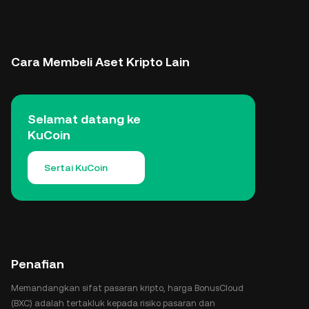
Cara Membeli Aset Kripto Lain
Selamat datang ke
KuCoin
Sertai KuCoin
Penafian
Memandangkan sifat pasaran kripto, harga BonusCloud
(BXC) adalah tertakluk kepada risiko pasaran dan