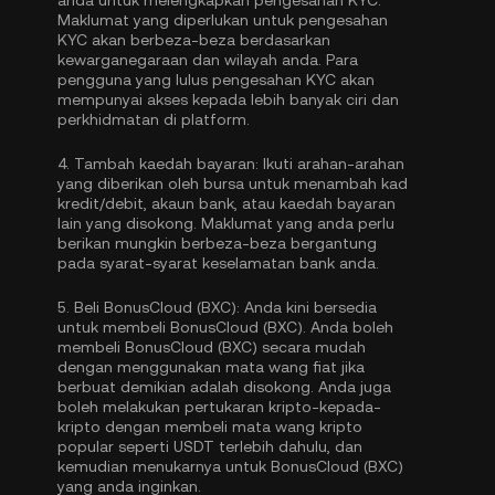
anda untuk melengkapkan
pengesahan KYC
.
Maklumat yang diperlukan untuk pengesahan
KYC akan berbeza-beza berdasarkan
kewarganegaraan dan wilayah anda. Para
pengguna yang lulus pengesahan KYC akan
mempunyai akses kepada lebih banyak ciri dan
perkhidmatan di platform.
4.
Tambah kaedah bayaran:
Ikuti arahan-arahan
yang diberikan oleh bursa untuk menambah kad
kredit/debit, akaun bank, atau kaedah bayaran
lain yang disokong. Maklumat yang anda perlu
berikan mungkin berbeza-beza bergantung
pada syarat-syarat keselamatan bank anda.
5.
Beli BonusCloud (BXC):
Anda kini bersedia
untuk membeli BonusCloud (BXC). Anda boleh
membeli BonusCloud (BXC) secara mudah
dengan menggunakan mata wang fiat jika
berbuat demikian adalah disokong. Anda juga
boleh melakukan pertukaran kripto-kepada-
kripto dengan membeli mata wang kripto
popular seperti
USDT
terlebih dahulu, dan
kemudian menukarnya untuk BonusCloud (BXC)
yang anda inginkan.