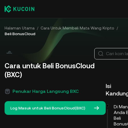
Halaman Utama
/
Cara Untuk Membeli Mata Wang Kripto
/
Beli BonusCloud
Cari koin l
Cara untuk Beli BonusCloud
(BXC)
Isi
Penukar Harga Langsung BXC
Kandun
Di Ma
Log Masuk untuk Beli BonusCloud(BXC)
Anda 
Beli
Bonus