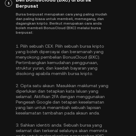
1
Berpusat
Bursa berpusat merupakan cara yang paling mudah
dan paling biasa untuk membeli, memegang, dan
dagangkan kripto. Berikut merupakan cara anda
boleh membeli BonusCloud (BXC) melalui bursa
berpusat:
1.
Pilih sebuah CEX:
Pilih sebuah bursa kripto
yang boleh dipercayai dan beramanah yang
menyokong pembelian BonusCloud (BXC).
Pertimbangkan kemudahan penggunaan,
struktur yuran, dan kaedah bayaran yang
disokong apabila memilih bursa kripto.
2.
Cipta satu akaun:
Masukkan maklumat yang
diperlukan dan tetapkan kata laluan yang
selamat. Aktifkan
2FA dengan menggunakan
Pengesah Google
dan tetapan keselamatan
yang lain untuk menambah sebuah lapisan
keselamatan tambahan pada akaun anda.
3.
Sahkan identiti anda:
Sebuah bursa yang
selamat dan terkenal selalunya akan meminta