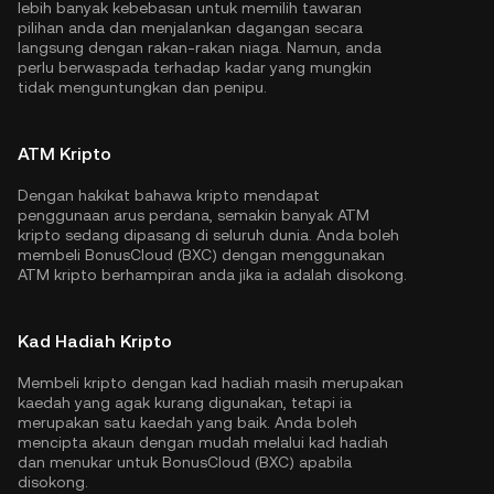
lebih banyak kebebasan untuk memilih tawaran
pilihan anda dan menjalankan dagangan secara
langsung dengan rakan-rakan niaga. Namun, anda
perlu berwaspada terhadap kadar yang mungkin
tidak menguntungkan dan penipu.
ATM Kripto
Dengan hakikat bahawa kripto mendapat
penggunaan arus perdana, semakin banyak ATM
kripto sedang dipasang di seluruh dunia. Anda boleh
membeli BonusCloud (BXC) dengan menggunakan
ATM kripto berhampiran anda jika ia adalah disokong.
Kad Hadiah Kripto
Membeli kripto dengan kad hadiah masih merupakan
kaedah yang agak kurang digunakan, tetapi ia
merupakan satu kaedah yang baik. Anda boleh
mencipta akaun dengan mudah melalui kad hadiah
dan menukar untuk BonusCloud (BXC) apabila
disokong.