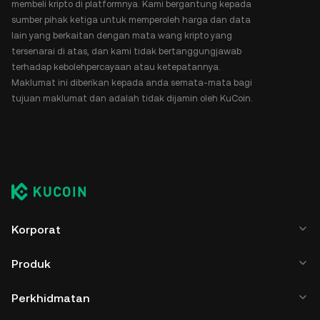
membeli kripto di platformnya. Kami bergantung kepada
sumber pihak ketiga untuk memperoleh harga dan data
lain yang berkaitan dengan mata wang kripto yang
tersenarai di atas, dan kami tidak bertanggungjawab
terhadap kebolehpercayaan atau ketepatannya.
Maklumat ini diberikan kepada anda semata-mata bagi
tujuan maklumat dan adalah tidak dijamin oleh KuCoin.
Korporat
Produk
Perkhidmatan