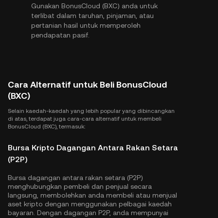
Gunakan BonusCloud (BXC) anda untuk
terlibat dalam taruhan, pinjaman, atau
pertanian hasil untuk memperoleh
pendapatan pasif.
Cara Alternatif untuk Beli BonusCloud
(BXC)
Selain kaedah-kaedah yang lebih popular yang dibincangkan
di atas, terdapat juga cara-cara alternatif untuk membeli
BonusCloud (BXC), termasuk:
Bursa Kripto Dagangan Antara Rakan Setara
(P2P)
Bursa dagangan antara rakan setara (P2P)
menghubungkan pembeli dan penjual secara
langsung, membolehkan anda membeli atau menjual
aset kripto dengan menggunakan pelbagai kaedah
bayaran. Dengan dagangan P2P, anda mempunyai