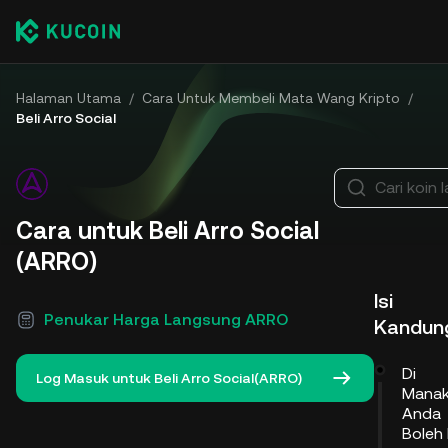
Halaman Utama
/
Cara Untuk Membeli Mata Wang Kripto
/
Beli Arro Social
Cari koin l
Cara untuk Beli Arro Social
(ARRO)
Isi
Penukar Harga Langsung ARRO
Kandun
Di
Log Masuk untuk Beli Arro Social(ARRO)
Mana
Anda
Boleh 