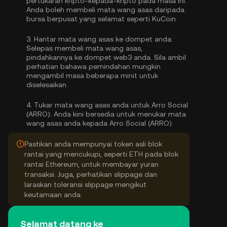
pertukaran kripto-kepada-kripto pada masa ini.
Anda boleh
membeli mata wang asas
daripada
bursa berpusat yang selamat seperti KuCoin.
3.
Hantar mata wang asas ke dompet anda:
Selepas membeli mata wang asas,
pindahkannya ke dompet web3 anda. Sila ambil
perhatian bahawa pemindahan mungkin
mengambil masa beberapa minit untuk
diselesaikan.
4.
Tukar mata wang asas anda untuk Arro Social
(ARRO):
Anda kini bersedia untuk menukar mata
wang asas anda kepada Arro Social (ARRO).
Pastikan anda mempunyai token asli blok
rantai yang mencukupi, seperti ETH pada blok
rantai Ethereum, untuk membayar yuran
transaksi. Juga, perhatikan slippage dan
laraskan toleransi slippage mengikut
keutamaan anda.
Selamat datang ke