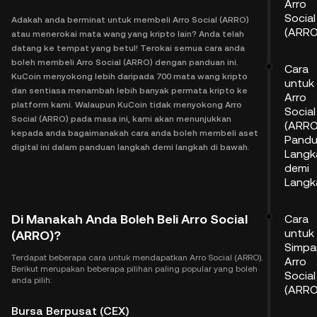
Arro
Social
Adakah anda berminat untuk membeli Arro Social (ARRO)
(ARRO
atau menerokai mata wang yang kripto lain? Anda telah
datang ke tempat yang betul! Terokai semua cara anda
boleh membeli Arro Social (ARRO) dengan panduan ini.
Cara
KuCoin menyokong lebih daripada 700 mata wang kripto
untuk 
dan sentiasa menambah lebih banyak permata kripto ke
Arro
platform kami. Walaupun KuCoin tidak menyokong Arro
Social
Social (ARRO) pada masa ini, kami akan menunjukkan
(ARRO
kepada anda bagaimanakah cara anda boleh membeli aset
Pand
digital ini dalam panduan langkah demi langkah di bawah.
Langk
demi
Langk
Di Manakah Anda Boleh Beli Arro Social
Cara
untuk
(ARRO)?
Simpa
Terdapat beberapa cara untuk mendapatkan Arro Social (ARRO).
Arro
Berikut merupakan beberapa pilihan paling popular yang boleh
Social
anda pilih:
(ARRO
Bursa Berpusat (CEX)