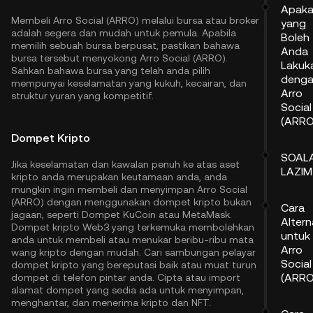
Apak
Membeli Arro Social (ARRO) melalui bursa atau broker
yang
adalah segera dan mudah untuk pemula. Apabila
Boleh
memilih sebuah bursa berpusat, pastikan bahawa
Anda
bursa tersebut menyokong Arro Social (ARRO).
Lakuk
Sahkan bahawa bursa yang telah anda pilih
deng
mempunyai keselamatan yang kukuh, kecairan, dan
Arro
struktur yuran yang kompetitif.
Social
(ARRO
Dompet Kripto
SOAL
Jika keselamatan dan kawalan penuh ke atas aset
LAZIM
kripto anda merupakan keutamaan anda, anda
mungkin ingin membeli dan menyimpan Arro Social
(ARRO) dengan menggunakan dompet kripto bukan
Cara
jagaan, seperti
Dompet KuCoin
atau MetaMask.
Altern
Dompet kripto Web3 yang terkemuka membolehkan
untuk 
anda untuk membeli atau menukar beribu-ribu mata
Arro
wang kripto dengan mudah. Cari sambungan pelayar
Social
dompet kripto yang bereputasi baik atau muat turun
(ARRO
dompet di telefon pintar anda. Cipta atau import
alamat dompet yang sedia ada untuk menyimpan,
menghantar, dan menerima kripto dan NFT.