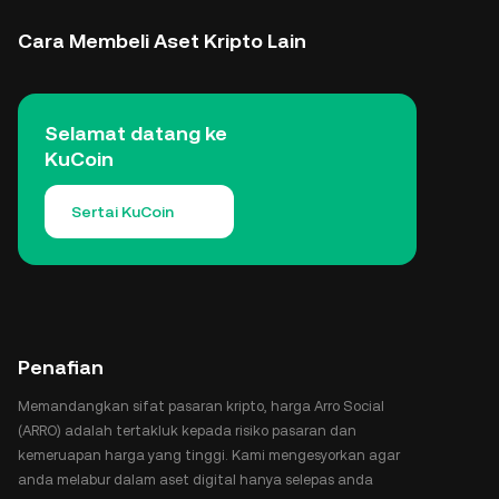
Cara Membeli Aset Kripto Lain
Selamat datang ke
KuCoin
Sertai KuCoin
Penafian
Memandangkan sifat pasaran kripto, harga Arro Social
(ARRO) adalah tertakluk kepada risiko pasaran dan
kemeruapan harga yang tinggi. Kami mengesyorkan agar
anda melabur dalam aset digital hanya selepas anda