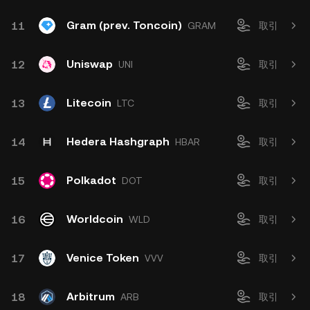
Gram (prev. Toncoin)
11
GRAM
取引
Uniswap
12
UNI
取引
Litecoin
13
LTC
取引
Hedera Hashgraph
14
HBAR
取引
Polkadot
15
DOT
取引
Worldcoin
16
WLD
取引
Venice Token
17
VVV
取引
Arbitrum
18
ARB
取引