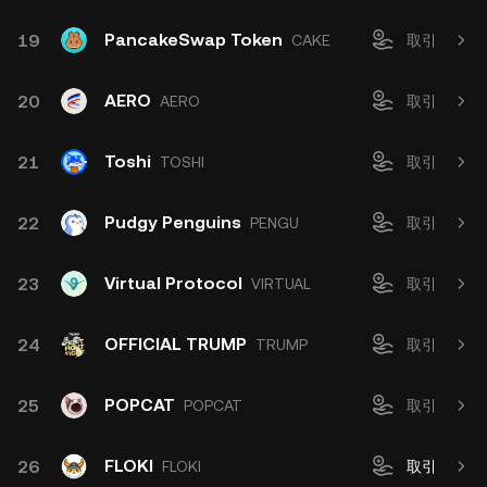
PancakeSwap Token
19
CAKE
取引
AERO
20
AERO
取引
Toshi
21
TOSHI
取引
Pudgy Penguins
22
PENGU
取引
Virtual Protocol
23
VIRTUAL
取引
OFFICIAL TRUMP
24
TRUMP
取引
POPCAT
25
POPCAT
取引
FLOKI
26
FLOKI
取引