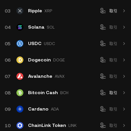
Ripple
03
XRP
取引
Solana
04
SOL
取引
USDC
05
USDC
取引
Dogecoin
06
DOGE
取引
Avalanche
07
AVAX
取引
Bitcoin Cash
08
BCH
取引
Cardano
09
ADA
取引
ChainLink Token
10
LINK
取引