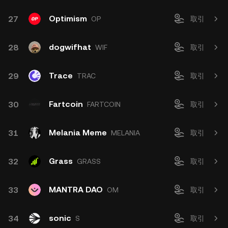
Optimism
27
OP
取引
dogwifhat
28
WIF
取引
Trace
29
TRAC
取引
Fartcoin
30
FARTCOIN
取引
Melania Meme
31
MELANIA
取引
Grass
32
GRASS
取引
MANTRA DAO
33
OM
取引
sonic
34
S
取引