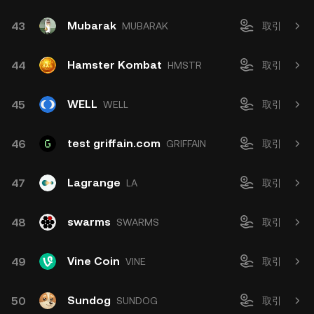
Mubarak
43
MUBARAK
取引
Hamster Kombat
44
HMSTR
取引
WELL
45
WELL
取引
test griffain.com
46
GRIFFAIN
取引
Lagrange
47
LA
取引
swarms
48
SWARMS
取引
Vine Coin
49
VINE
取引
Sundog
50
SUNDOG
取引