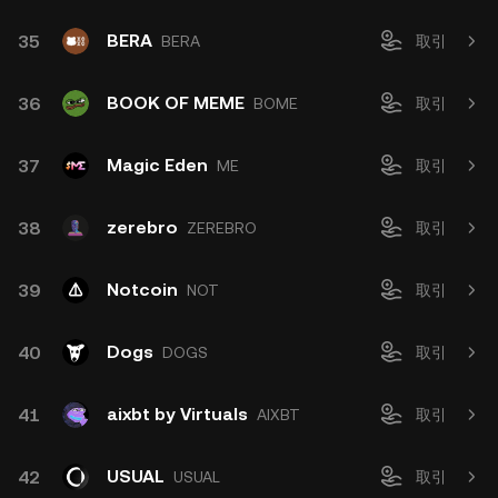
BERA
35
BERA
取引
BOOK OF MEME
36
BOME
取引
Magic Eden
37
ME
取引
zerebro
38
ZEREBRO
取引
Notcoin
39
NOT
取引
Dogs
40
DOGS
取引
aixbt by Virtuals
41
AIXBT
取引
USUAL
42
USUAL
取引