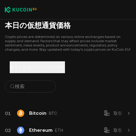
本日の仮想通貨価格
Crypto prices are determined on various online exchanges based on
supply and demand. Factors that may affect prices include market
sentiment, news events, product announcements, regulatory policy
changes, and more. Stay updated with today's crypto prices on KuCoin EU!
全て
人気
値上がり上位
新銘柄
Bitcoin
01
BTC
取引
Ethereum
02
ETH
取引