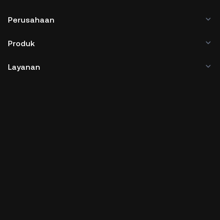
Perusahaan
Produk
Layanan
Bisnis
Harga Kripto
Pelajari
Pengembang
Unduh Aplikasi
Komunitas