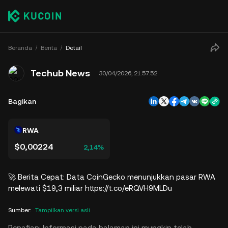
Beranda
Berita
Detail
Techub News
30/04/2026, 21.57.52
Bagikan
RWA
$0,00224
2,14%
🚀 Berita Cepat: Data CoinGecko menunjukkan pasar RWA
melewati $19,3 miliar https://t.co/eRQVH9MLDu
Sumber
:
Tampilkan versi asli
Penafian: Informasi pada halaman ini mungkin telah