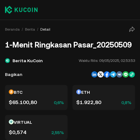
Beranda
Berita
Detail
1-Menit Ringkasan Pasar_20250509
Berita KuCoin
Waktu Rilis:
09/05/2025, 02.53.53
Bagikan
BTC
ETH
$65.100,80
$1.922,80
0,6%
0,8%
VIRTUAL
$0,574
2,55%