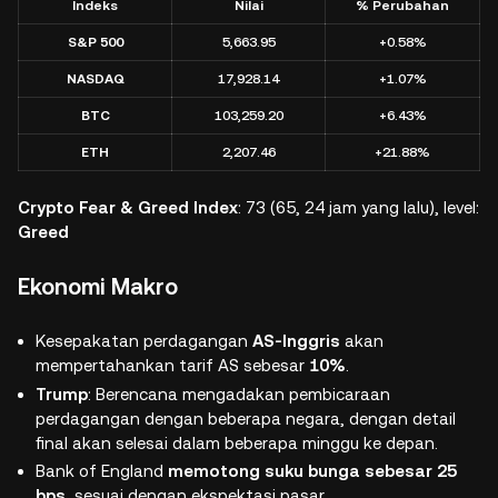
Indeks
Nilai
% Perubahan
S&P 500
5,663.95
+0.58%
NASDAQ
17,928.14
+1.07%
BTC
103,259.20
+6.43%
ETH
2,207.46
+21.88%
Crypto Fear & Greed Index
: 73 (65, 24 jam yang lalu), level:
Greed
Ekonomi Makro
Kesepakatan perdagangan
AS-Inggris
akan
mempertahankan tarif AS sebesar
10%
.
Trump
: Berencana mengadakan pembicaraan
perdagangan dengan beberapa negara, dengan detail
final akan selesai dalam beberapa minggu ke depan.
Bank of England
memotong suku bunga sebesar 25
bps
, sesuai dengan ekspektasi pasar.