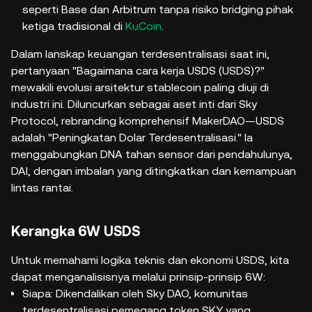
seperti Base dan Arbitrum tanpa risiko bridging pihak
ketiga tradisional di
KuCoin
.
Dalam lanskap keuangan terdesentralisasi saat ini,
pertanyaan "Bagaimana cara kerja USDS (USDS)?"
mewakili evolusi arsitektur stablecoin paling diuji di
industri ini. Diluncurkan sebagai aset inti dari Sky
Protocol, rebranding komprehensif MakerDAO—USDS
adalah "Peningkatan Dolar Terdesentralisasi." Ia
menggabungkan DNA tahan sensor dari pendahulunya,
DAI, dengan imbalan yang ditingkatkan dan kemampuan
lintas rantai.
Kerangka 6W USDS
Untuk memahami logika teknis dan ekonomi USDS, kita
dapat menganalisisnya melalui prinsip-prinsip 6W:
Siapa: Dikendalikan oleh Sky DAO, komunitas
terdesentralisasi pemegang token SKY yang