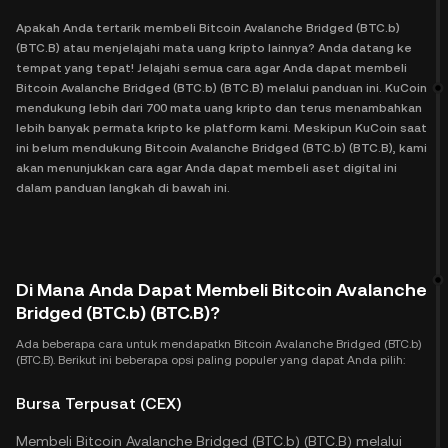
Apakah Anda tertarik membeli Bitcoin Avalanche Bridged (BTC.b)
(BTC.B) atau menjelajahi mata uang kripto lainnya? Anda datang ke
tempat yang tepat! Jelajahi semua cara agar Anda dapat membeli
Bitcoin Avalanche Bridged (BTC.b) (BTC.B) melalui panduan ini. KuCoin
mendukung lebih dari 700 mata uang kripto dan terus menambahkan
lebih banyak permata kripto ke platform kami. Meskipun KuCoin saat
ini belum mendukung Bitcoin Avalanche Bridged (BTC.b) (BTC.B), kami
akan menunjukkan cara agar Anda dapat membeli aset digital ini
dalam panduan langkah di bawah ini.
Di Mana Anda Dapat Membeli Bitcoin Avalanche
Bridged (BTC.b) (BTC.B)?
Ada beberapa cara untuk mendapatkn Bitcoin Avalanche Bridged (BTC.b)
(BTC.B). Berikut ini beberapa opsi paling populer yang dapat Anda pilih:
Bursa Terpusat (CEX)
Membeli Bitcoin Avalanche Bridged (BTC.b) (BTC.B) melalui