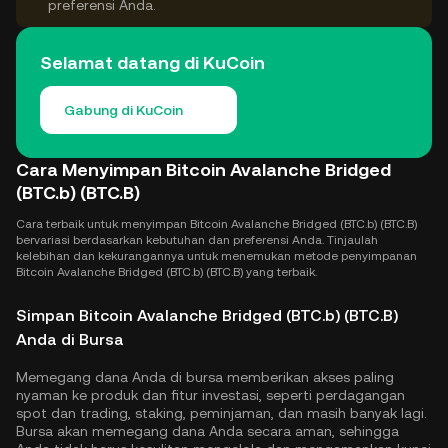
preferensi Anda.
Selamat datang di KuCoin
Gabung di KuCoin
Cara Menyimpan Bitcoin Avalanche Bridged
(BTC.b) (BTC.B)
Cara terbaik untuk menyimpan Bitcoin Avalanche Bridged (BTC.b) (BTC.B)
bervariasi berdasarkan kebutuhan dan preferensi Anda. Tinjaulah
kelebihan dan kekurangannya untuk menemukan metode penyimpanan
Bitcoin Avalanche Bridged (BTC.b) (BTC.B) yang terbaik.
Simpan Bitcoin Avalanche Bridged (BTC.b) (BTC.B)
Anda di Bursa
Memegang dana Anda di bursa memberikan akses paling
nyaman ke produk dan fitur investasi, seperti perdagangan
spot dan trading, staking, peminjaman, dan masih banyak lagi.
Bursa akan memegang dana Anda secara aman, sehingga