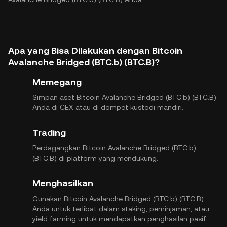
Apa yang Bisa Dilakukan dengan Bitcoin
Avalanche Bridged (BTC.b) (BTC.B)?
Memegang
Simpan aset Bitcoin Avalanche Bridged (BTC.b) (BTC.B)
Anda di CEX atau di dompet kustodi mandiri.
Trading
Perdagangkan Bitcoin Avalanche Bridged (BTC.b)
(BTC.B) di platform yang mendukung.
Menghasilkan
Gunakan Bitcoin Avalanche Bridged (BTC.b) (BTC.B)
Anda untuk terlibat dalam staking, peminjaman, atau
yield farming untuk mendapatkan penghasilan pasif.