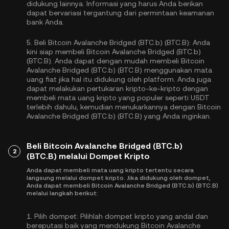
didukung lainnya. Informasi yang harus Anda berikan
dapat bervariasi tergantung dari permintaan keamanan
bank Anda.
5.
Beli Bitcoin Avalanche Bridged (BTC.b) (BTC.B):
Anda
kini siap membeli Bitcoin Avalanche Bridged (BTC.b)
(BTC.B). Anda dapat dengan mudah membeli Bitcoin
Avalanche Bridged (BTC.b) (BTC.B) menggunakan mata
uang fiat jika hal itu didukung oleh platform. Anda juga
dapat melakukan pertukaran kripto-ke-kripto dengan
membeli mata uang kripto yang populer seperti
USDT
terlebih dahulu, kemudian menukarkannya dengan Bitcoin
Avalanche Bridged (BTC.b) (BTC.B) yang Anda inginkan.
Beli Bitcoin Avalanche Bridged (BTC.b)
2
(BTC.B) melalui Dompet Kripto
Anda dapat membeli mata uang kripto tertentu secara
langsung melalui dompet kripto. Jika didukung oleh dompet,
Anda dapat membeli Bitcoin Avalanche Bridged (BTC.b) (BTC.B)
melalui langkah berikut:
1.
Pilih dompet:
Pilihlah dompet kripto yang andal dan
bereputasi baik yang mendukung Bitcoin Avalanche