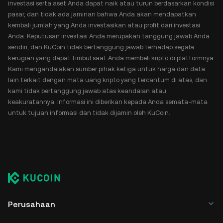
investasi serta aset Anda dapat naik atau turun berdasarkan kondisi
pasar, dan tidak ada jaminan bahwa Anda akan mendapatkan
kembali jumlah yang Anda investasikan atau profit dari investasi
Anda. Keputusan investasi Anda merupakan tanggung jawab Anda
sendiri, dan KuCoin tidak bertanggung jawab terhadap segala
kerugian yang dapat timbul saat Anda membeli kripto di platformnya.
Kami mengandalakan sumber pihak ketiga untuk harga dan data
lain terkait dengan mata uang kripto yang tercantum di atas, dan
kami tidak bertanggung jawab atas keandalan atau
keakuratannya. Informasi ini diberikan kepada Anda semata-mata
untuk tujuan informasi dan tidak dijamin oleh KuCoin.
Perusahaan