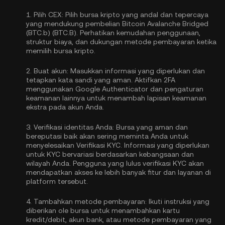
1.
Pilih CEX:
Pilih bursa kripto yang andal dan tepercaya
yang mendukung pembelian Bitcoin Avalanche Bridged
(BTC.b) (BTC.B). Perhatikan kemudahan penggunaan,
struktur biaya, dan dukungan metode pembayaran ketika
memilih bursa kripto.
2.
Buat akun:
Masukkan informasi yang diperlukan dan
tetapkan kata sandi yang aman. Aktifkan
2FA
menggunakan Google Authenticator
dan pengaturan
keamanan lainnya untuk menambah lapisan keamanan
ekstra pada akun Anda.
3.
Verifikasi identitas Anda:
Bursa yang aman dan
bereputasi baik akan sering meminta Anda untuk
menyelesaikan
Verifikasi KYC
. Informasi yang diperlukan
untuk KYC bervariasi berdasarkan kebangsaan dan
wilayah Anda. Pengguna yang lulus verifikasi KYC akan
mendapatkan akses ke lebih banyak fitur dan layanan di
platform tersebut.
4.
Tambahkan metode pembayaran:
Ikuti instruksi yang
diberikan ole bursa untuk menambahkan kartu
kredit/debit, akun bank, atau metode pembayaran yang