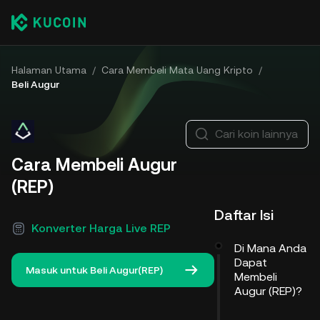
Halaman Utama
/
Cara Membeli Mata Uang Kripto
/
Beli Augur
Cari koin lainnya
Cara Membeli Augur
(REP)
Daftar Isi
Konverter Harga Live REP
Di Mana Anda
Dapat
Masuk untuk Beli Augur(REP)
Membeli
Augur (REP)?