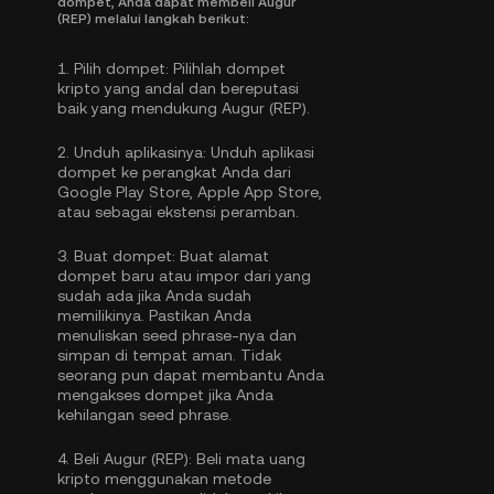
dompet, Anda dapat membeli Augur
(REP) melalui langkah berikut:
1.
Pilih dompet:
Pilihlah dompet
kripto yang andal dan bereputasi
baik yang mendukung Augur (REP).
2.
Unduh aplikasinya:
Unduh aplikasi
dompet ke perangkat Anda dari
Google Play Store, Apple App Store,
atau sebagai ekstensi peramban.
3.
Buat dompet:
Buat alamat
dompet baru atau impor dari yang
sudah ada jika Anda sudah
memilikinya. Pastikan Anda
menuliskan seed phrase-nya dan
simpan di tempat aman. Tidak
seorang pun dapat membantu Anda
mengakses dompet jika Anda
kehilangan seed phrase.
4.
Beli Augur (REP):
Beli mata uang
kripto menggunakan metode