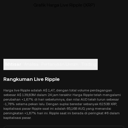
Grafik Harga Live Ripple (XRP)
Ikhtisar
Analisa
Pertanyaan Umum
Trading
Rangkuman Live Ripple
Harga live Ripple adalah A$ 1,47, dengan total volume perdagangan
sebesar A$ 139,83M dalam 24 jam terakhir. Harga Ripple telah mengalami
perubahan +1,67% di hari sebelumnya, dan nilai AUD telah turun sebesar
-1,78% selama pekan lalu. Dengan suplai beredar sebanyak 62.53B XRP,
kapitalisasi pasar Ripple saat ini adalah 65,16B AUD, yang menandai
peningkatan +1,67% hari ini. Ripple saat ini berada di peringkat #6 dalam
kapitalisasi pasar.