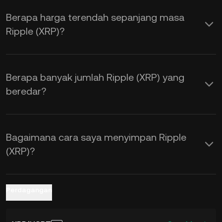
sentimen pasar. Gunakan Kalkulator
Berapa harga terendah sepanjang masa
KuCoin untuk memperoleh kurs
Ripple (XRP)?
pertukaran
XRP ke AUD
secara real
time.
Berapa banyak jumlah Ripple (XRP) yang
beredar?
Bagaimana cara saya menyimpan Ripple
(XRP)?
Perdagangan