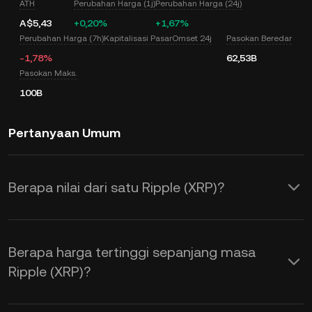
ATH
Perubahan Harga (1j)
Perubahan Harga (24j)
A$5,43
+0,20%
+1,67%
Perubahan Harga (7h)
Kapitalisasi Pasar
Omset 24j
Pasokan Beredar
-1,78%
62,53B
Pasokan Maks.
100B
Pertanyaan Umum
Berapa nilai dari satu Ripple (XRP)?
KuCoin menyediakan pembaruan harga
AUD secara real time untuk Ripple
Berapa harga tertinggi sepanjang masa
(XRP). Harga Ripple dipengaruhi oleh
Ripple (XRP)?
penawaran dan permintaan, serta