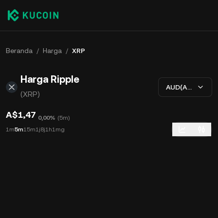
Beranda
/
Harga
/
XRP
Harga Ripple
AUD(A$)
(XRP)
A$1,47
0,00%
(
5m
)
1m
5m
15m
1j
8j
1h
1mg