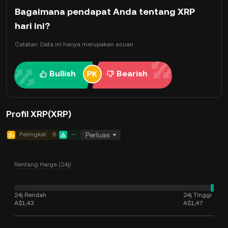
Bagaimana pendapat Anda tentang XRP
hari ini?
Catatan: Data ini hanya merupakan acuan.
Bullish
Bearish
Profil XRP(XRP)
Peringkat
6
--
Perluas
Rentang Harga (24j)
24j Rendah
24j Tinggi
A$1,43
A$1,47