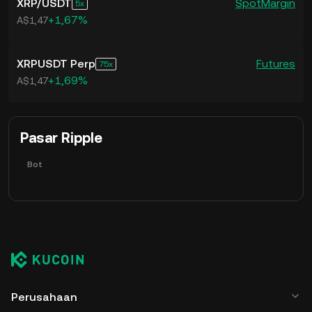
XRP
/
USDT
Spot
Margin
5
+1,67%
A$1,47
XRPUSDT Perp
Futures
75
+1,69%
A$1,47
Pasar Ripple
Bot
Perusahaan