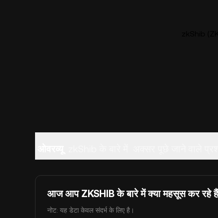
zkShib (ZK
ओवरव्यू
zkShib के बारे में
अक्सर पूछे जाने वाले प्रश
आज आप ZKSHIB के बारे में क्या महसूस कर रहे है
नोट: यह डेटा केवल संदर्भ के लिए है।