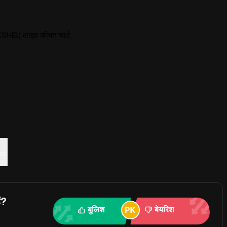
SHIB) लाइव कीमत चार्ट
्न
ं?
बुलिश
बेयरिश