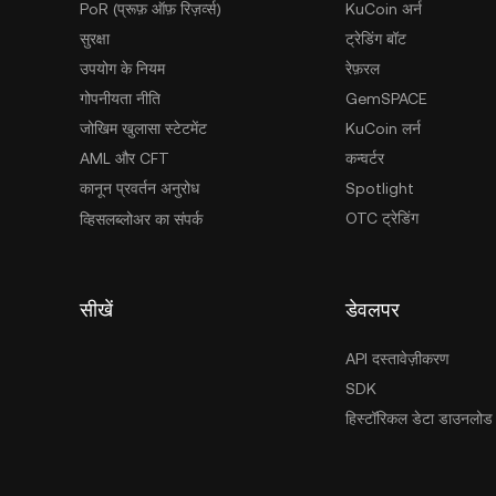
PoR (प्रूफ़ ऑफ़ रिज़र्व्स)
KuCoin अर्न
सुरक्षा
ट्रेडिंग बॉट
उपयोग के नियम
रेफ़रल
गोपनीयता नीति
GemSPACE
जोखिम खुलासा स्टेटमेंट
KuCoin लर्न
AML और CFT
कन्वर्टर
कानून प्रवर्तन अनुरोध
Spotlight
OTC ट्रेडिंग
व्हिसलब्लोअर का संपर्क
सीखें
डेवलपर
API दस्तावेज़ीकरण
SDK
हिस्टॉरिकल डेटा डाउनलोड 