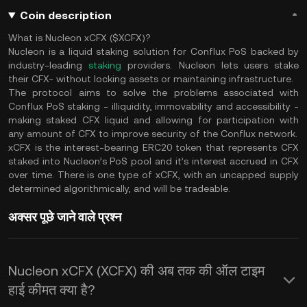
Coin description
What is Nucleon xCFX ($XCFX)?
Nucleon is a liquid staking solution for Conflux PoS backed by
industry-leading
staking
providers. Nucleon lets users stake
their CFX- without locking assets or maintaining infrastructure.
The protocol aims to solve the problems associated with
Conflux PoS staking - illiquidity, immovability and accessibility -
making staked CFX liquid and allowing for participation with
any amount of CFX to improve security of the Conflux network.
xCFX is the interest-bearing ERC20 token that represents CFX
staked into Nucleon’s PoS pool and it’s interest accrued in CFX
over time. There is one type of xCFX, with an uncapped supply
determined algorithmically, and will be tradeable.
अक्सर पूछे जाने वाले प्रश्न
Nucleon xCFX (XCFX) की अब तक की ऑल टाइम
हाई कीमत क्या है?