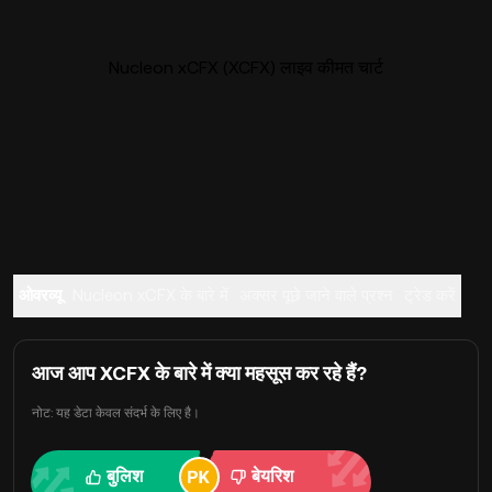
Nucleon xCFX (XCFX) लाइव कीमत चार्ट
ओवरव्यू
Nucleon xCFX के बारे में
अक्सर पूछे जाने वाले प्रश्न
ट्रेड करें
आज आप XCFX के बारे में क्या महसूस कर रहे हैं?
नोट: यह डेटा केवल संदर्भ के लिए है।
बुलिश
बेयरिश