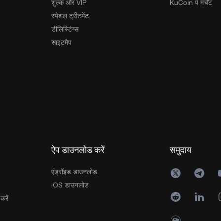
शुल्क और VIP
KuCoin पे मर्चेंट
स्पेशल ट्रीटमेंट
डीलिस्टिंग्स
साइटमैप
ऐप डाउनलोड करें
समुदाय
एंड्रॉइड डाउनलोड
iOS डाउनलोड
करें