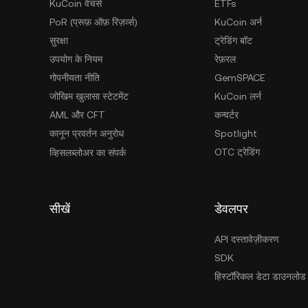
KuCoin वेंचर्स
ETFs
PoR (प्रूफ़ ऑफ़ रिज़र्व्स)
KuCoin अर्न
सुरक्षा
ट्रेडिंग बॉट
उपयोग के नियम
रेफ़रल
गोपनीयता नीति
GemSPACE
जोखिम खुलासा स्टेटमेंट
KuCoin लर्न
AML और CFT
कन्वर्टर
कानून प्रवर्तन अनुरोध
Spotlight
OTC ट्रेडिंग
व्हिसलब्लोअर का संपर्क
सीखें
डेवलपर
API दस्तावेज़ीकरण
SDK
हिस्टॉरिकल डेटा डाउनलोड 