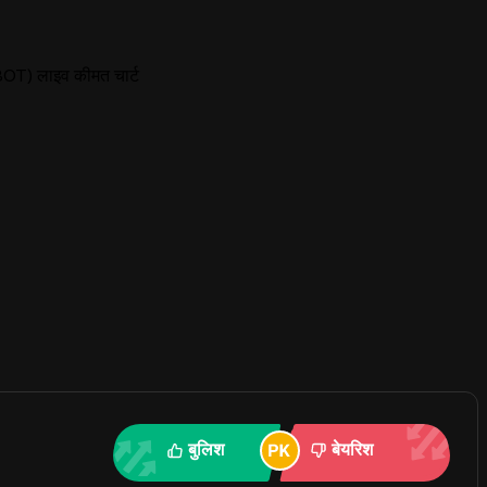
OT) लाइव कीमत चार्ट
बुलिश
बेयरिश