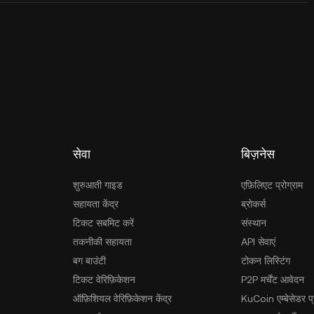
सेवा
बिज़नेस
शुरुआती गाइड
एफ़िलिएट प्रोग्राम
सहायता केंद्र
ब्रोकर्स
टिकट सबमिट करें
संस्थान
तकनीकी सहायता
API सेवाएं
बग बाउंटी
टोकन लिस्टिंग
टिकट वेरिफ़िकेशन
P2P मर्चेंट आवेदन
ऑफ़िशियल वेरिफ़िकेशन केंद्र
KuCoin एम्बेसेडर प्र