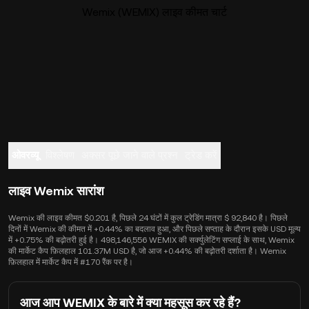
Wemix (WEMIX) लाइव कीमत चार्ट
ओवरव्यू
विश्लेषण
अक्सर पूछे जाने वाले प्रश्न
ट्रेड करें
लाइव Wemix सारांश
Wemix की लाइव कीमत $0.201 है, पिछले 24 घंटों में कुल ट्रेडिंग मात्रा $ 92,840 है। पिछले
दिनों में Wemix की कीमत में +0.44% का बदलाव हुआ, और पिछले सप्ताह के दौरान इसके USD मूल्य
में +0.75% की बढ़ोतरी हुई है। 498,146,556 WEMIX की सर्क्युलेटिंग सप्लाई के साथ, Wemix
की मार्केट कैप फ़िलहाल 101.37M USD है, जो आज +0.44% की बढ़ोतरी दर्शाता है। Wemix
फ़िलहाल में मार्केट कैप में #170 रैंक पर है।
आज आप WEMIX के बारे में क्या महसूस कर रहे हैं?