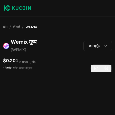
होम
/
कीमतें
/
WEMIX
Wemix मूल्य
USD($)
(WEMIX)
$0.201
0.00%
(
5मि
)
1मि
5मि
15मि
1घं
8घं
1दि
1स