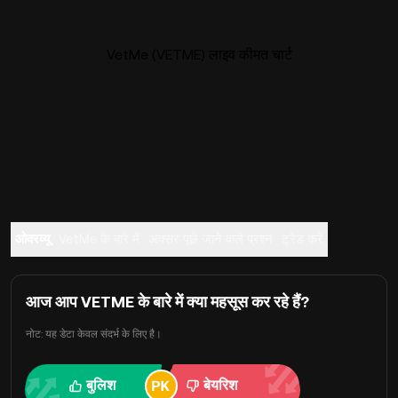
VetMe (VETME) लाइव कीमत चार्ट
ओवरव्यू
VetMe के बारे में
अक्सर पूछे जाने वाले प्रश्न
ट्रेड करें
आज आप VETME के बारे में क्या महसूस कर रहे हैं?
नोट: यह डेटा केवल संदर्भ के लिए है।
बुलिश
बेयरिश