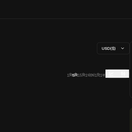
USD($)
1मि
5मि
15मि
1घं
8घं
1दि
1स