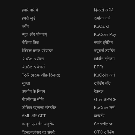
हमारे बारे में
क्रिप्टो खरीदें
हमसे जुड़ें
रूपांतर करें
ब्लॉग
KuCard
न्यूज़ और घोषणाएं
KuCoin Pay
मीडिया किट
स्पॉट ट्रेडिंग
वैश्विक ब्रांड एंबेसडर
फ़्यूचर्स ट्रेडिंग
KuCoin लैब्स
मार्जिन ट्रेडिंग
KuCoin वेंचर्स
ETFs
PoR (प्रूफ़ ऑफ़ रिज़र्व्स)
KuCoin अर्न
सुरक्षा
ट्रेडिंग बॉट
उपयोग के नियम
रेफ़रल
गोपनीयता नीति
GemSPACE
जोखिम खुलासा स्टेटमेंट
KuCoin लर्न
AML और CFT
कन्वर्टर
कानून प्रवर्तन अनुरोध
Spotlight
OTC ट्रेडिंग
व्हिसलब्लोअर का संपर्क