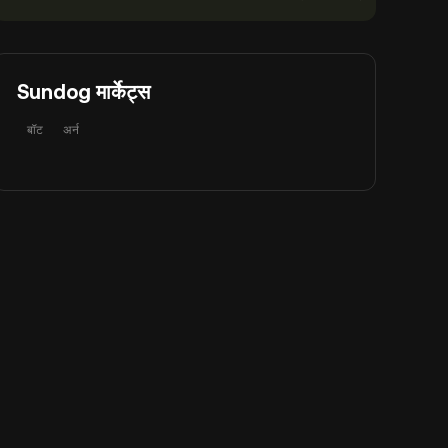
Sundog मार्केट्स
बॉट
अर्न