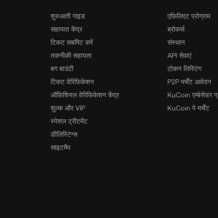
शुरुआती गाइड
एफ़िलिएट प्रोग्राम
सहायता केंद्र
ब्रोकर्स
टिकट सबमिट करें
संस्थान
तकनीकी सहायता
API सेवाएं
बग बाउंटी
टोकन लिस्टिंग
टिकट वेरिफ़िकेशन
P2P मर्चेंट आवेदन
ऑफ़िशियल वेरिफ़िकेशन केंद्र
KuCoin एम्बेसेडर प्र
शुल्क और VIP
KuCoin पे मर्चेंट
स्पेशल ट्रीटमेंट
डीलिस्टिंग्स
साइटमैप