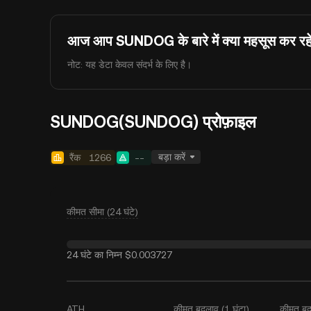
आज आप SUNDOG के बारे में क्या महसूस कर रहे 
नोट: यह डेटा केवल संदर्भ के लिए है।
SUNDOG(SUNDOG) प्रोफ़ाइल
बड़ा करें
रैंक
1266
--
कीमत सीमा (24 घंटे)
24 घंटे का निम्न
$0.003727
ATH
कीमत बदलाव (1 घंटा)
कीमत बद