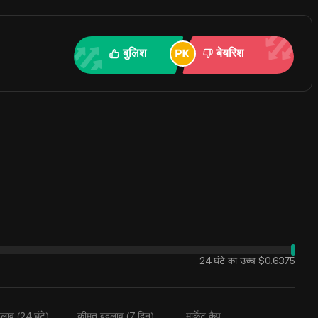
बुलिश
बेयरिश
24 घंटे का उच्च
$0.6375
लाव (24 घंटे)
कीमत बदलाव (7 दिन)
मार्केट कैप