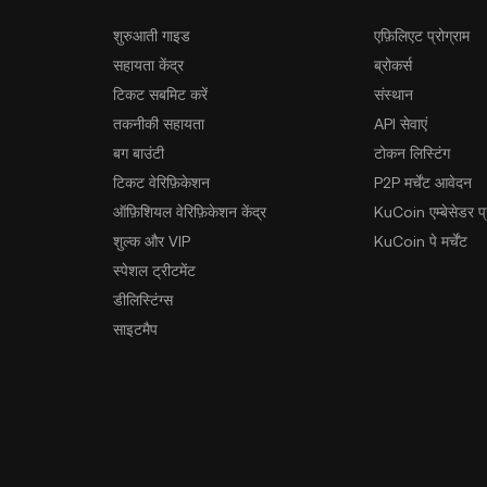
शुरुआती गाइड
एफ़िलिएट प्रोग्राम
सहायता केंद्र
ब्रोकर्स
टिकट सबमिट करें
संस्थान
तकनीकी सहायता
API सेवाएं
बग बाउंटी
टोकन लिस्टिंग
टिकट वेरिफ़िकेशन
P2P मर्चेंट आवेदन
ऑफ़िशियल वेरिफ़िकेशन केंद्र
KuCoin एम्बेसेडर प्र
शुल्क और VIP
KuCoin पे मर्चेंट
स्पेशल ट्रीटमेंट
डीलिस्टिंग्स
साइटमैप