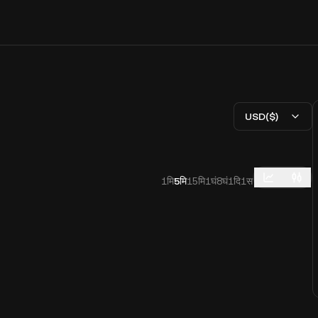
USD($)
1मि
5मि
15मि
1घं
8घं
1दि
1स