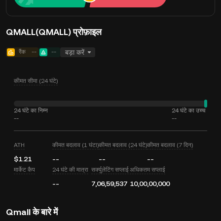
QMALL(QMALL) प्रोफ़ाइल
रैंक
--
--
बड़ा करें
कीमत सीमा (24 घंटे)
24 घंटे का निम्न
24 घंटे का उच्च
--
--
ATH
कीमत बदलाव (1 घंटा)
कीमत बदलाव (24 घंटे)
कीमत बदलाव (7 दिन)
$1.21
--
--
--
मार्केट कैप
24 घंटे की मात्रा
सर्क्युलेटिंग सप्लाई
अधिकतम सप्लाई
--
7,06,59,537
10,00,00,000
Qmall के बारे में