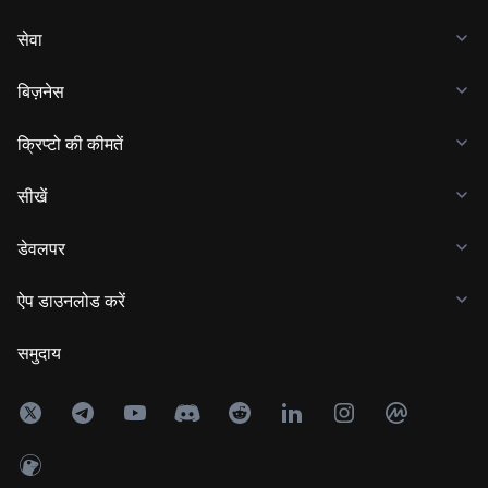
सेवा
बिज़नेस
क्रिप्टो की कीमतें
सीखें
डेवलपर
ऐप डाउनलोड करें
समुदाय