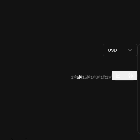
USD
1मि
5मि
15मि
1घं
8घं
1दि
1स