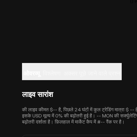
() 
ओवरव्यू
विश्लेषण
अक्सर पूछे जाने वाले प्रश्न
लाइव सारांश
की लाइव कीमत $-- है, पिछले 24 घंटों में कुल ट्रेडिंग मात्रा $ -
इसके USD मूल्य में 0% की बढ़ोतरी हुई है। -- MON की सर्क्युले
बढ़ोतरी दर्शाता है। फ़िलहाल में मार्केट कैप में #-- रैंक पर है।