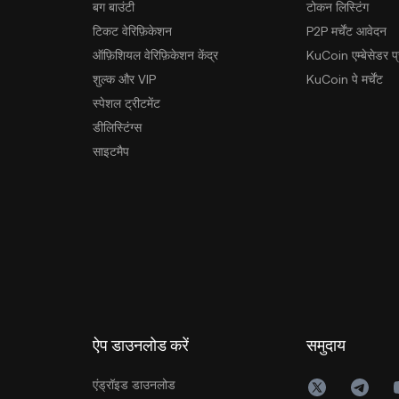
बग बाउंटी
टोकन लिस्टिंग
टिकट वेरिफ़िकेशन
P2P मर्चेंट आवेदन
ऑफ़िशियल वेरिफ़िकेशन केंद्र
KuCoin एम्बेसेडर प्र
शुल्क और VIP
KuCoin पे मर्चेंट
स्पेशल ट्रीटमेंट
डीलिस्टिंग्स
साइटमैप
ऐप डाउनलोड करें
समुदाय
एंड्रॉइड डाउनलोड