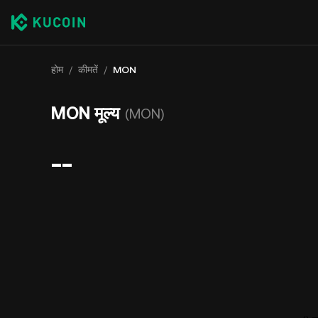
होम
/
कीमतें
/
MON
MON मूल्य
(MON)
--