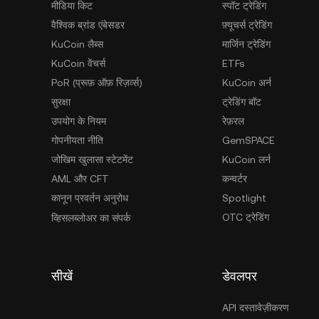
मीडिया किट
स्पॉट ट्रेडिंग
वैश्विक ब्रांड एंबेसडर
फ़्यूचर्स ट्रेडिंग
KuCoin लैब्स
मार्जिन ट्रेडिंग
KuCoin वेंचर्स
ETFs
PoR (प्रूफ़ ऑफ़ रिज़र्व्स)
KuCoin अर्न
सुरक्षा
ट्रेडिंग बॉट
उपयोग के नियम
रेफ़रल
गोपनीयता नीति
GemSPACE
जोखिम खुलासा स्टेटमेंट
KuCoin लर्न
AML और CFT
कन्वर्टर
कानून प्रवर्तन अनुरोध
Spotlight
OTC ट्रेडिंग
व्हिसलब्लोअर का संपर्क
सीखें
डेवलपर
API दस्तावेज़ीकरण