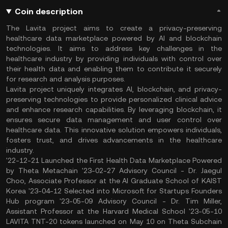
Coin description
The Lavita project aims to create a privacy-preserving
healthcare data marketplace powered by AI and blockchain
technologies. It aims to address key challenges in the
healthcare industry by providing individuals with control over
their health data and enabling them to contribute it securely
for research and analysis purposes.
Lavita project uniquely integrates AI, blockchain, and privacy-
preserving technologies to provide personalized clinical advice
and enhance research capabilities. By leveraging blockchain, it
ensures secure data management and user control over
healthcare data. This innovative solution empowers individuals,
fosters trust, and drives advancements in the healthcare
industry.
'22-12-21 Launched the First Health Data Marketplace Powered
by Theta Metachain '23-02-27 Advisory Council - Dr. Jaegul
Choo, Associate Professor at the AI Graduate School of KAIST
Korea '23-04-12 Selected into Microsoft for Startups Founders
Hub program '23-05-09 Advisory Council - Dr. Tim Miller,
Assistant Professor at the Harvard Medical School '23-05-10
LAVITA TNT-20 tokens launched on May 10 on Theta Subchain