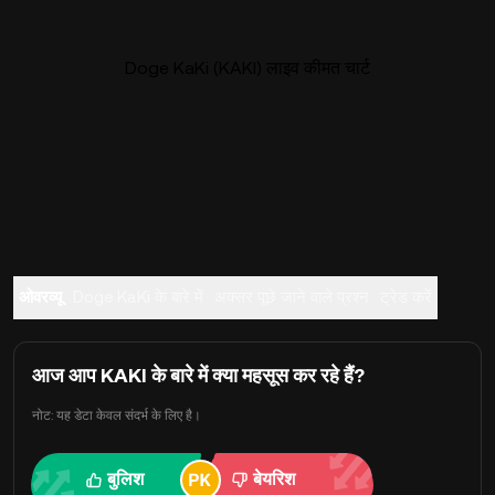
Doge KaKi (KAKI) लाइव कीमत चार्ट
ओवरव्यू
Doge KaKi के बारे में
अक्सर पूछे जाने वाले प्रश्न
ट्रेड करें
आज आप KAKI के बारे में क्या महसूस कर रहे हैं?
नोट: यह डेटा केवल संदर्भ के लिए है।
बुलिश
बेयरिश