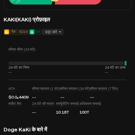
KAKI(KAKI) प्रोफ़ाइल
रैंक
6214
--
बड़ा करें
कीमत सीमा (24 घंटे)
24 घंटे का निम्न
24 घंटे का उच्च
--
--
ATH
कीमत बदलाव (1 घंटा)
कीमत बदलाव (24 घंटे)
कीमत बदलाव (7 दिन)
$0.0₆4409
--
--
--
मार्केट कैप
24 घंटे की मात्रा
सर्क्युलेटिंग सप्लाई
अधिकतम सप्लाई
--
10.18T
100T
Doge KaKi के बारे में