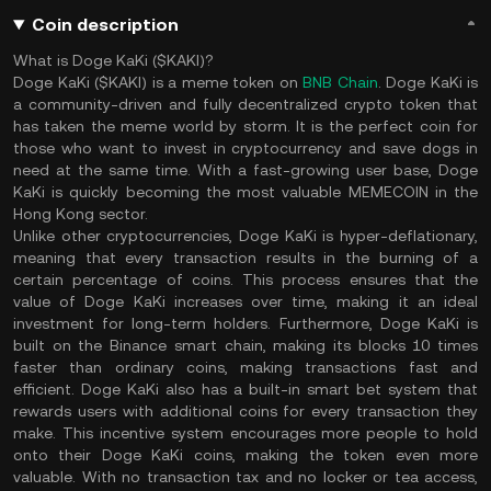
Coin description
What is Doge KaKi ($KAKI)?
Doge KaKi ($KAKI) is a meme token on
BNB Chain
. Doge KaKi is
a community-driven and fully decentralized crypto token that
has taken the meme world by storm. It is the perfect coin for
those who want to invest in cryptocurrency and save dogs in
need at the same time. With a fast-growing user base, Doge
KaKi is quickly becoming the most valuable MEMECOIN in the
Hong Kong sector.
Unlike other cryptocurrencies, Doge KaKi is hyper-deflationary,
meaning that every transaction results in the burning of a
certain percentage of coins. This process ensures that the
value of Doge KaKi increases over time, making it an ideal
investment for long-term holders. Furthermore, Doge KaKi is
built on the Binance smart chain, making its blocks 10 times
faster than ordinary coins, making transactions fast and
efficient. Doge KaKi also has a built-in smart bet system that
rewards users with additional coins for every transaction they
make. This incentive system encourages more people to hold
onto their Doge KaKi coins, making the token even more
valuable. With no transaction tax and no locker or tea access,