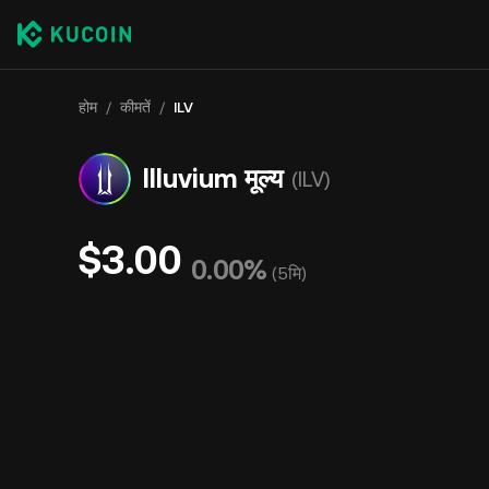
होम
/
कीमतें
/
ILV
Illuvium मूल्य
(ILV)
$3.00
0.00%
(
5मि
)