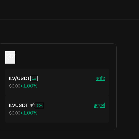
ट्रेड
ILV
/
USDT
स्पॉट
1
+1.00%
$3.00
ILVUSDT पर्प
फ़्यूचर्स
30
+1.00%
$3.00