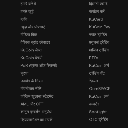
हमारे बारे में
क्रिप्टो खरीदें
हमसे जुड़ें
रूपांतर करें
ब्लॉग
KuCard
न्यूज़ और घोषणाएं
KuCoin Pay
मीडिया किट
स्पॉट ट्रेडिंग
वैश्विक ब्रांड एंबेसडर
फ़्यूचर्स ट्रेडिंग
KuCoin लैब्स
मार्जिन ट्रेडिंग
KuCoin वेंचर्स
ETFs
PoR (प्रूफ़ ऑफ़ रिज़र्व्स)
KuCoin अर्न
सुरक्षा
ट्रेडिंग बॉट
उपयोग के नियम
रेफ़रल
गोपनीयता नीति
GemSPACE
जोखिम खुलासा स्टेटमेंट
KuCoin लर्न
AML और CFT
कन्वर्टर
कानून प्रवर्तन अनुरोध
Spotlight
OTC ट्रेडिंग
व्हिसलब्लोअर का संपर्क