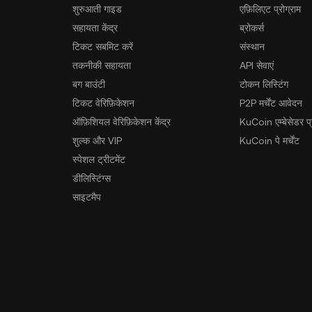
शुरुआती गाइड
एफ़िलिएट प्रोग्राम
सहायता केंद्र
ब्रोकर्स
टिकट सबमिट करें
संस्थान
तकनीकी सहायता
API सेवाएं
बग बाउंटी
टोकन लिस्टिंग
टिकट वेरिफ़िकेशन
P2P मर्चेंट आवेदन
ऑफ़िशियल वेरिफ़िकेशन केंद्र
KuCoin एम्बेसेडर प्र
शुल्क और VIP
KuCoin पे मर्चेंट
स्पेशल ट्रीटमेंट
डीलिस्टिंग्स
साइटमैप