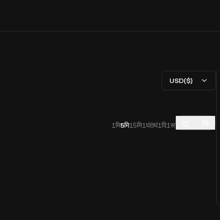
USD($)
1मि
5मि
15मि
1घं
8घं
1दि
1स