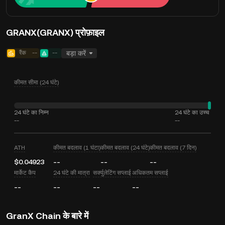
GRANX(GRANX) प्रोफ़ाइल
रैंक
--
--
बड़ा करें
कीमत सीमा (24 घंटे)
24 घंटे का निम्न
24 घंटे का उच्च
--
--
ATH
कीमत बदलाव (1 घंटा)
कीमत बदलाव (24 घंटे)
कीमत बदलाव (7 दिन)
$0.04923
--
--
--
मार्केट कैप
24 घंटे की मात्रा
सर्क्युलेटिंग सप्लाई
अधिकतम सप्लाई
--
--
--
--
GranX Chain के बारे में