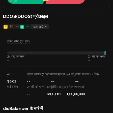
DDOS(DDOS) प्रोफ़ाइल
रैंक
--
--
बड़ा करें
कीमत सीमा (24 घंटे)
24 घंटे का निम्न
24 घंटे का उच्च
--
--
ATH
कीमत बदलाव (1 घंटा)
कीमत बदलाव (24 घंटे)
कीमत बदलाव (7 दिन)
$6.01
--
--
--
मार्केट कैप
24 घंटे की मात्रा
सर्क्युलेटिंग सप्लाई
अधिकतम सप्लाई
--
68,10,153
1,00,00,000
disBalancer के बारे में